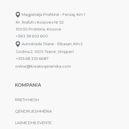
Magjistralja Prishtinë - Ferizaj, Km 1
Rr. Rrafshi i Kosovës Nr.52
10000 Prishtinë, Kosovë
+383 38 602 600
Autostrada Tiranë - Elbasan, Km 2
Godina 2, 1003 Tiranë, Shqipëri
+355 68 353 6687
online@kreativqeramika.com
KOMPANIA
RRETH NESH
QËNDRUESHMËRIA
LAJME DHE EVENTE