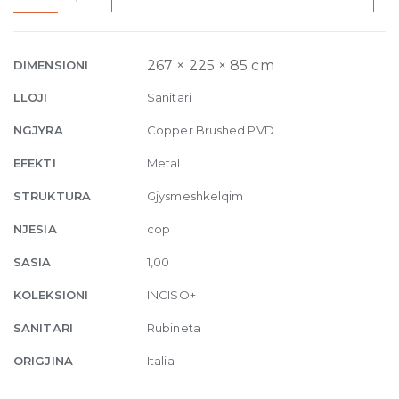
hole
Basin
Mixer
267 × 225 × 85 cm
DIMENSIONI
with
LLOJI
Sanitari
spout,
without
NGJYRA
Copper Brushed PVD
waste
EFEKTI
Metal
708
Copper
STRUKTURA
Gjysmeshkelqim
Brushed
NJESIA
cop
PVD
quantity
SASIA
1,00
KOLEKSIONI
INCISO+
SANITARI
Rubineta
ORIGJINA
Italia