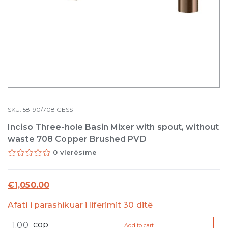
SKU:
58190/708
GESSI
Inciso Three-hole Basin Mixer with spout, without
waste 708 Copper Brushed PVD
0 vlerësime
€
1,050.00
Afati i parashikuar i liferimit 30 ditë
Inciso
cop
Add to cart
Three-