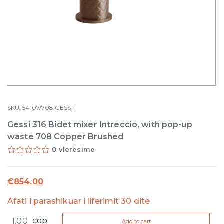
SKU:
54107/708
GESSI
Gessi 316 Bidet mixer Intreccio, with pop-up
waste 708 Copper Brushed
0 vlerësime
€
854.00
Afati i parashikuar i liferimit 30 ditë
Gessi
cop
Add to cart
316