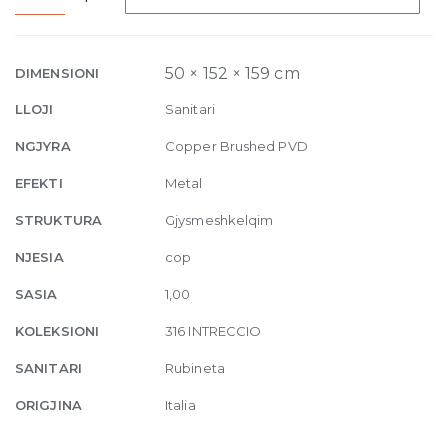
Bidet
mixer
Intreccio,
50 × 152 × 159 cm
DIMENSIONI
with
LLOJI
Sanitari
pop-
up
NGJYRA
Copper Brushed PVD
waste
EFEKTI
Metal
708
Copper
STRUKTURA
Gjysmeshkelqim
Brushed
NJESIA
cop
quantity
SASIA
1,00
KOLEKSIONI
316 INTRECCIO
SANITARI
Rubineta
ORIGJINA
Italia