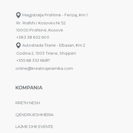
Magjistralja Prishtinë - Ferizaj, Km 1
Rr. Rrafshi i Kosovës Nr.52
10000 Prishtinë, Kosovë
+383 38 602 600
Autostrada Tiranë - Elbasan, Km 2
Godina 2, 1003 Tiranë, Shqipëri
+355 68 353 6687
online@kreativqeramika.com
KOMPANIA
RRETH NESH
QËNDRUESHMËRIA
LAJME DHE EVENTE