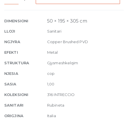
High
Version
Basin
50 × 195 × 305 cm
DIMENSIONI
Mixer
LLOJI
Sanitari
Intreccio,
pop-
NGJYRA
Copper Brushed PVD
up
EFEKTI
Metal
waste
708
STRUKTURA
Gjysmeshkelqim
Copper
NJESIA
cop
Brushed
quantity
SASIA
1,00
KOLEKSIONI
316 INTRECCIO
SANITARI
Rubineta
ORIGJINA
Italia