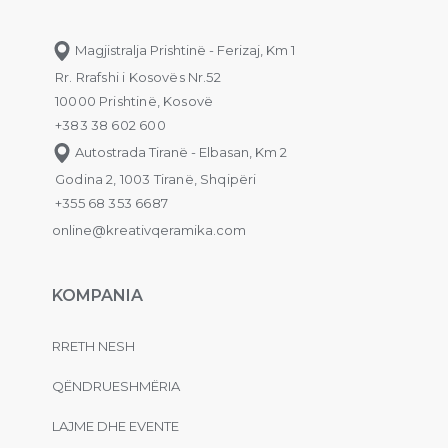
Magjistralja Prishtinë - Ferizaj, Km 1
Rr. Rrafshi i Kosovës Nr.52
10000 Prishtinë, Kosovë
+383 38 602 600
Autostrada Tiranë - Elbasan, Km 2
Godina 2, 1003 Tiranë, Shqipëri
+355 68 353 6687
online@kreativqeramika.com
KOMPANIA
RRETH NESH
QËNDRUESHMËRIA
LAJME DHE EVENTE