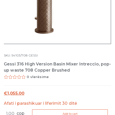
SKU:
54103/708
GESSI
Gessi 316 High Version Basin Mixer Intreccio, pop-
up waste 708 Copper Brushed
0 vlerësime
€
1,055.00
Afati i parashikuar i liferimit 30 ditë
Gessi
cop
Add to cart
316