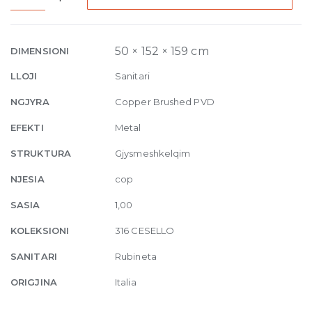
Bidet
mixer
Cesello,
50 × 152 × 159 cm
DIMENSIONI
with
LLOJI
Sanitari
pop-
up
NGJYRA
Copper Brushed PVD
waste
EFEKTI
Metal
708
Copper
STRUKTURA
Gjysmeshkelqim
Brushed
NJESIA
cop
quantity
SASIA
1,00
KOLEKSIONI
316 CESELLO
SANITARI
Rubineta
ORIGJINA
Italia