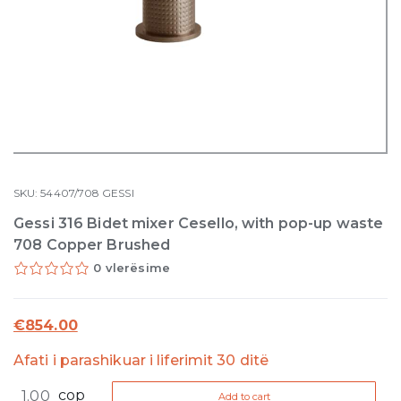
SKU:
54407/708
GESSI
Gessi 316 Bidet mixer Cesello, with pop-up waste
708 Copper Brushed
0 vlerësime
€
854.00
Afati i parashikuar i liferimit 30 ditë
Gessi
cop
Add to cart
316