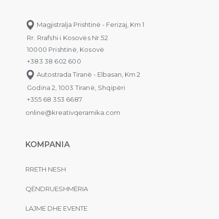
Magjistralja Prishtinë - Ferizaj, Km 1
Rr. Rrafshi i Kosovës Nr.52
10000 Prishtinë, Kosovë
+383 38 602 600
Autostrada Tiranë - Elbasan, Km 2
Godina 2, 1003 Tiranë, Shqipëri
+355 68 353 6687
online@kreativqeramika.com
KOMPANIA
RRETH NESH
QËNDRUESHMËRIA
LAJME DHE EVENTE