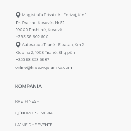
Magjistralja Prishtinë - Ferizaj, Km 1
Rr. Rrafshi i Kosovës Nr.52
10000 Prishtinë, Kosovë
+383 38 602 600
Autostrada Tiranë - Elbasan, Km 2
Godina 2, 1003 Tiranë, Shqipëri
+355 68 353 6687
online@kreativqeramika.com
KOMPANIA
RRETH NESH
QËNDRUESHMËRIA
LAJME DHE EVENTE