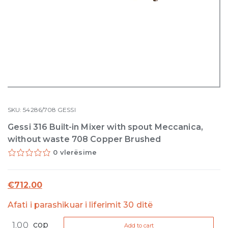
SKU:
54286/708
GESSI
Gessi 316 Built-in Mixer with spout Meccanica,
without waste 708 Copper Brushed
0 vlerësime
€
712.00
Afati i parashikuar i liferimit 30 ditë
Gessi
cop
Add to cart
316