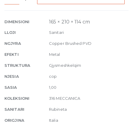
Built-
in
Mixer
165 × 210 × 114 cm
DIMENSIONI
with
LLOJI
Sanitari
spout
Meccanica,
NGJYRA
Copper Brushed PVD
without
EFEKTI
Metal
waste
708
STRUKTURA
Gjysmeshkelqim
Copper
NJESIA
cop
Brushed
quantity
SASIA
1,00
KOLEKSIONI
316 MECCANICA
SANITARI
Rubineta
ORIGJINA
Italia