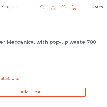
Kompania
4Arch
Search
for:
xer Meccanica, with pop-up waste 708
imit 30 ditë
Add to cart