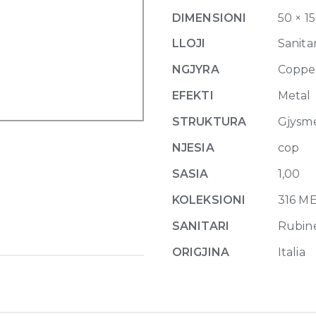
Meccanica,
DIMENSIONI
50 × 1
with
pop-
LLOJI
Sanitar
up
NGJYRA
Coppe
waste
708
EFEKTI
Metal
Copper
STRUKTURA
Gjysm
Brushed
quantity
NJESIA
cop
SASIA
1,00
KOLEKSIONI
316 M
SANITARI
Rubin
ORIGJINA
Italia