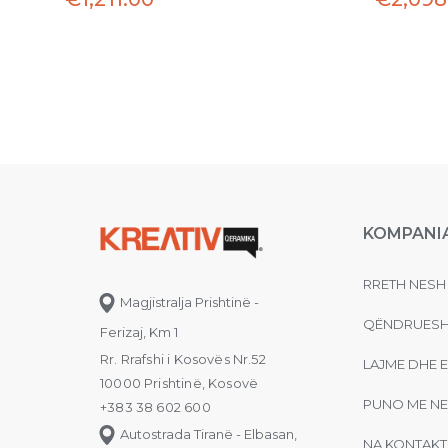
KOMPANI
RRETH NESH
Magjistralja Prishtinë -
QËNDRUESH
Ferizaj, Km 1
Rr. Rrafshi i Kosovës Nr.52
LAJME DHE 
10000 Prishtinë, Kosovë
PUNO ME NE
+383 38 602 600
Autostrada Tiranë - Elbasan,
NA KONTAKT