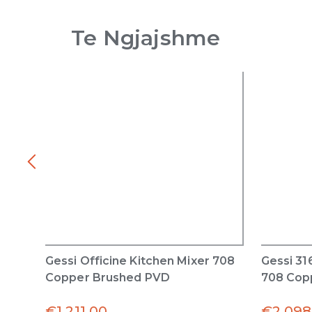
Te Ngjajshme
Gessi Officine Kitchen Mixer 708
Gessi 31
Copper Brushed PVD
708 Cop
€
1,211.00
€
2,098