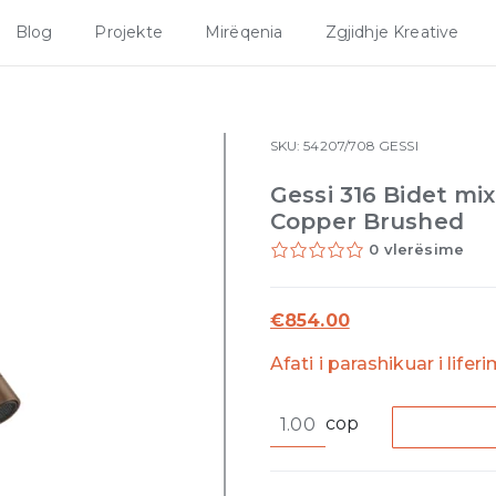
Blog
Projekte
Mirëqenia
Zgjidhje Kreative
SKU:
54207/708
GESSI
Gessi 316 Bidet mi
Copper Brushed
0 vlerësime
€
854.00
Afati i parashikuar i lifer
Gessi
cop
316
Bidet
mixer