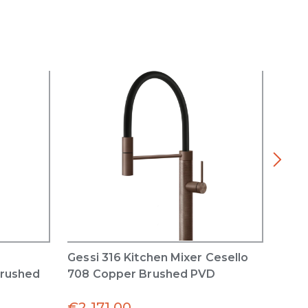
Gessi 316 Kitchen Mixer Cesello
Inci
Brushed
708 Copper Brushed PVD
with
Copp
€
2,171.00
€
1,