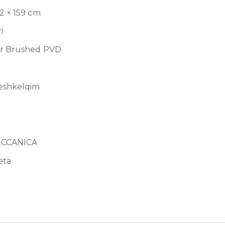
52 × 159 cm
i
r Brushed PVD
eshkelqim
ECCANICA
eta