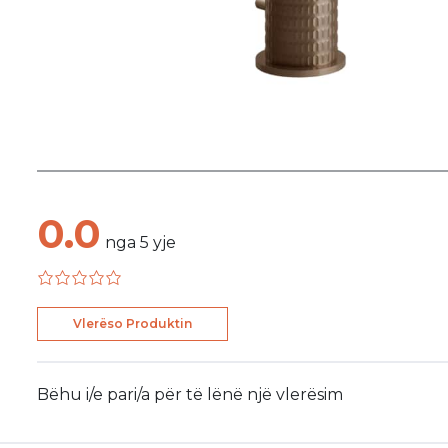
0.0
nga
5
yje
Vlerëso Produktin
Bëhu i/e pari/a për të lënë një vlerësim