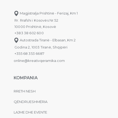
Magjistralja Prishtinë - Ferizaj, Km 1
Rr. Rrafshi i Kosovës Nr.52
10000 Prishtinë, Kosovë
+383 38 602 600
Autostrada Tiranë - Elbasan, Km 2
Godina 2, 1003 Tiranë, Shqipëri
+355 68 353 6687
online@kreativqeramika.com
KOMPANIA
RRETH NESH
QËNDRUESHMËRIA
LAJME DHE EVENTE