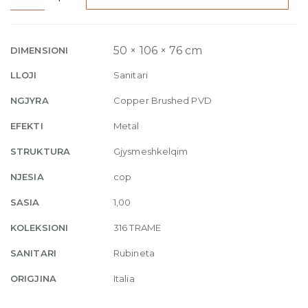
Counter
seperate
control
50 × 106 × 76 cm
DIMENSIONI
Trame
LLOJI
Sanitari
708
Copper
NGJYRA
Copper Brushed PVD
Brushed
EFEKTI
Metal
PVD
quantity
STRUKTURA
Gjysmeshkelqim
NJESIA
cop
SASIA
1,00
KOLEKSIONI
316 TRAME
SANITARI
Rubineta
ORIGJINA
Italia