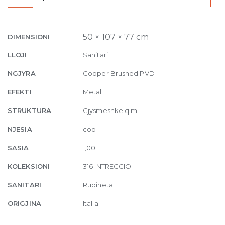
Counter
seperate
control
50 × 107 × 77 cm
DIMENSIONI
Intreccio
LLOJI
Sanitari
708
Copper
NGJYRA
Copper Brushed PVD
Brushed
EFEKTI
Metal
quantity
STRUKTURA
Gjysmeshkelqim
NJESIA
cop
SASIA
1,00
KOLEKSIONI
316 INTRECCIO
SANITARI
Rubineta
ORIGJINA
Italia