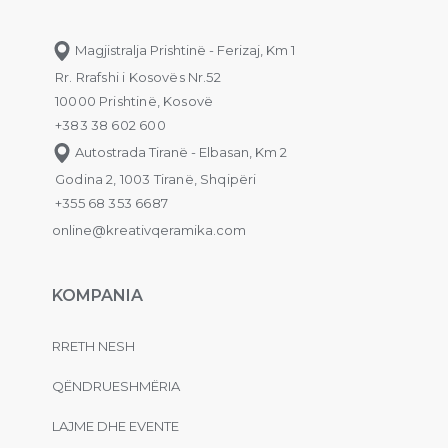
Magjistralja Prishtinë - Ferizaj, Km 1
Rr. Rrafshi i Kosovës Nr.52
10000 Prishtinë, Kosovë
+383 38 602 600
Autostrada Tiranë - Elbasan, Km 2
Godina 2, 1003 Tiranë, Shqipëri
+355 68 353 6687
online@kreativqeramika.com
KOMPANIA
RRETH NESH
QËNDRUESHMËRIA
LAJME DHE EVENTE