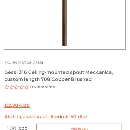
SKU:
54296/708
GESSI
Gessi 316 Ceiling-mounted spout Meccanica,
custom length 708 Copper Brushed
0 vlerësime
€
2,204.00
Afati i parashikuar i liferimit 30 ditë
Gessi
cop
Add to cart
316