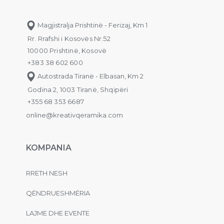
Magjistralja Prishtinë - Ferizaj, Km 1
Rr. Rrafshi i Kosovës Nr.52
10000 Prishtinë, Kosovë
+383 38 602 600
Autostrada Tiranë - Elbasan, Km 2
Godina 2, 1003 Tiranë, Shqipëri
+355 68 353 6687
online@kreativqeramika.com
KOMPANIA
RRETH NESH
QËNDRUESHMËRIA
LAJME DHE EVENTE