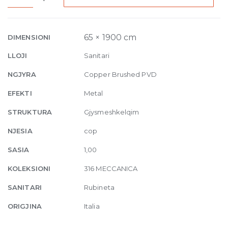
Ceiling-
mounted
spout
65 × 1900 cm
DIMENSIONI
Meccanica,
LLOJI
Sanitari
custom
length
NGJYRA
Copper Brushed PVD
708
EFEKTI
Metal
Copper
Brushed
STRUKTURA
Gjysmeshkelqim
quantity
NJESIA
cop
SASIA
1,00
KOLEKSIONI
316 MECCANICA
SANITARI
Rubineta
ORIGJINA
Italia