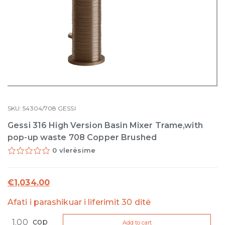
SKU:
54304/708
GESSI
Gessi 316 High Version Basin Mixer Trame,with
pop-up waste 708 Copper Brushed
0 vlerësime
€
1,034.00
Afati i parashikuar i liferimit 30 ditë
Gessi
cop
Add to cart
316