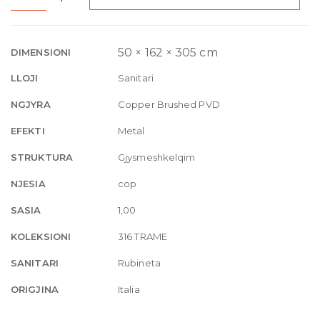
High
Version
Basin
50 × 162 × 305 cm
DIMENSIONI
Mixer
LLOJI
Sanitari
Trame,with
pop-
NGJYRA
Copper Brushed PVD
up
EFEKTI
Metal
waste
708
STRUKTURA
Gjysmeshkelqim
Copper
NJESIA
cop
Brushed
quantity
SASIA
1,00
KOLEKSIONI
316 TRAME
SANITARI
Rubineta
ORIGJINA
Italia