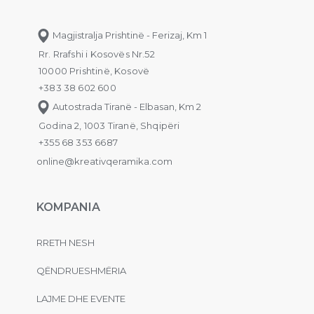
Magjistralja Prishtinë - Ferizaj, Km 1
Rr. Rrafshi i Kosovës Nr.52
10000 Prishtinë, Kosovë
+383 38 602 600
Autostrada Tiranë - Elbasan, Km 2
Godina 2, 1003 Tiranë, Shqipëri
+355 68 353 6687
online@kreativqeramika.com
KOMPANIA
RRETH NESH
QËNDRUESHMËRIA
LAJME DHE EVENTE