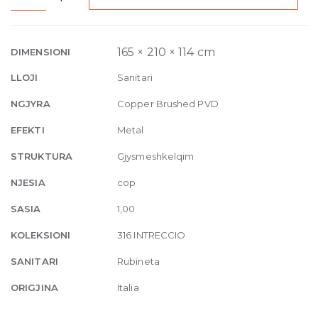
Built-
in
Mixer
165 × 210 × 114 cm
DIMENSIONI
with
LLOJI
Sanitari
spout
Intreccio,
NGJYRA
Copper Brushed PVD
without
EFEKTI
Metal
waste
708
STRUKTURA
Gjysmeshkelqim
Copper
NJESIA
cop
Brushed
quantity
SASIA
1,00
KOLEKSIONI
316 INTRECCIO
SANITARI
Rubineta
ORIGJINA
Italia