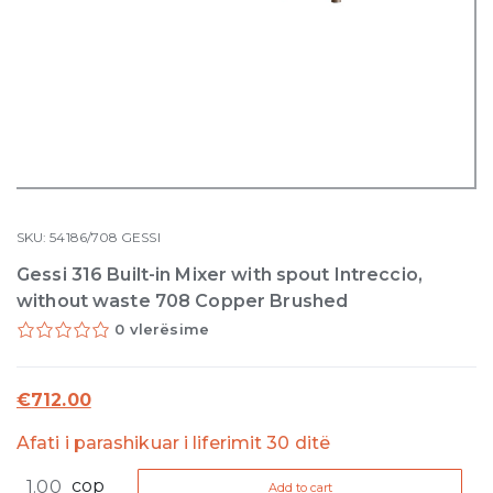
SKU:
54186/708
GESSI
Gessi 316 Built-in Mixer with spout Intreccio,
without waste 708 Copper Brushed
0 vlerësime
€
712.00
Afati i parashikuar i liferimit 30 ditë
Gessi
cop
Add to cart
316