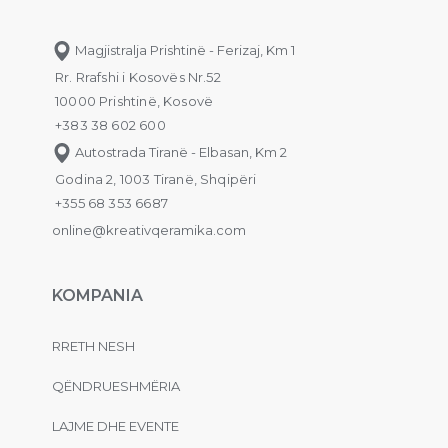
Magjistralja Prishtinë - Ferizaj, Km 1
Rr. Rrafshi i Kosovës Nr.52
10000 Prishtinë, Kosovë
+383 38 602 600
Autostrada Tiranë - Elbasan, Km 2
Godina 2, 1003 Tiranë, Shqipëri
+355 68 353 6687
online@kreativqeramika.com
KOMPANIA
RRETH NESH
QËNDRUESHMËRIA
LAJME DHE EVENTE