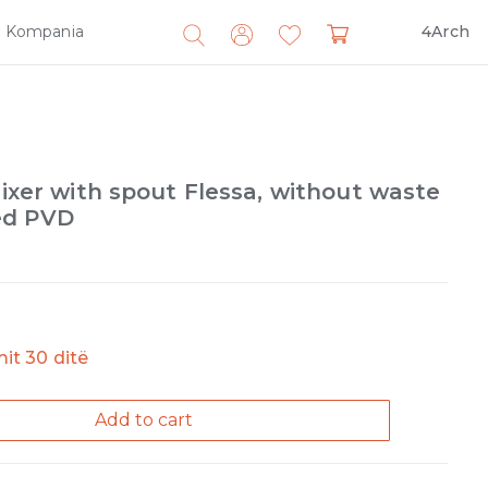
Kompania
4Arch
Search
for:
Mixer with spout Flessa, without waste
ed PVD
imit 30 ditë
Add to cart