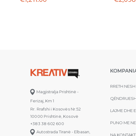
KOMPANI
RRETH NESH
Magjistralja Prishtinë -
QËNDRUESH
Ferizaj, Km 1
Rr. Rrafshi i Kosovës Nr.52
LAJME DHE 
10000 Prishtinë, Kosovë
PUNO ME NE
+383 38 602 600
Autostrada Tiranë - Elbasan,
NA KONTAKT