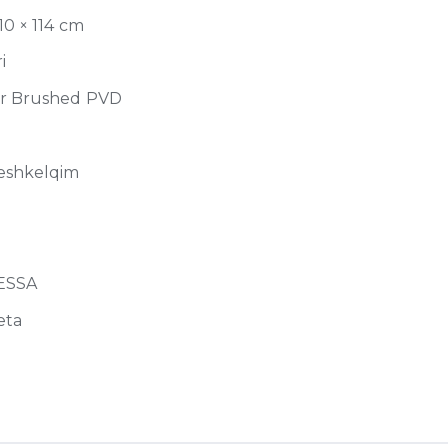
10 × 114 cm
i
r Brushed PVD
eshkelqim
LESSA
eta