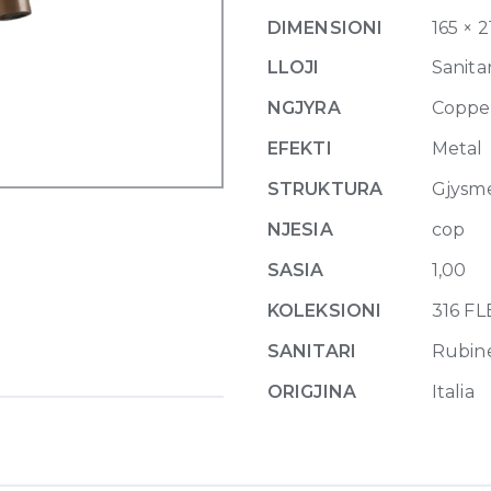
Mixer
DIMENSIONI
165 × 2
with
spout
LLOJI
Sanitar
Flessa,
NGJYRA
Coppe
without
waste
EFEKTI
Metal
708
STRUKTURA
Gjysm
Copper
Brushed
NJESIA
cop
PVD
SASIA
1,00
quantity
KOLEKSIONI
316 F
SANITARI
Rubin
ORIGJINA
Italia