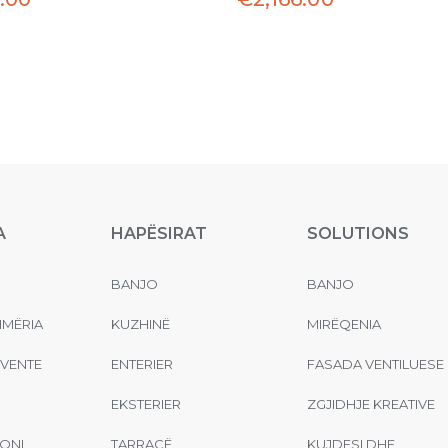
A
HAPËSIRAT
SOLUTIONS
BANJO
BANJO
MËRIA
KUZHINË
MIRËQENIA
EVENTE
ENTERIER
FASADA VENTILUESE
EKSTERIER
ZGJIDHJE KREATIVE
ONI
TARRACË
KUJDESI DHE