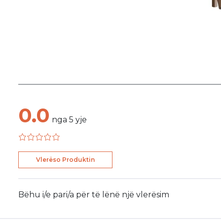
0.0
nga
5
yje
Vlerëso Produktin
Bëhu i/e pari/a për të lënë një vlerësim