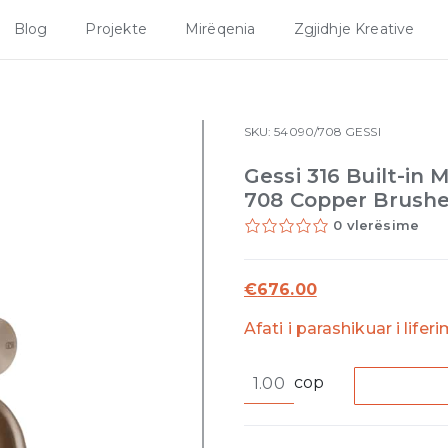
Blog
Projekte
Mirëqenia
Zgjidhje Kreative
SKU:
54090/708
GESSI
Gessi 316 Built-in 
708 Copper Brush
0 vlerësime
€
676.00
Afati i parashikuar i lifer
Gessi
cop
316
Built-
in