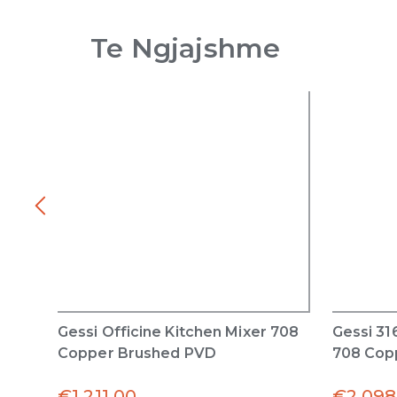
Te Ngjajshme
Gessi Officine Kitchen Mixer 708
Gessi 31
Copper Brushed PVD
708 Cop
€
1,211.00
€
2,098