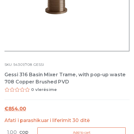
SKU:
54301/708
GESSI
Gessi 316 Basin Mixer Trame, with pop-up waste
708 Copper Brushed PVD
0 vlerësime
€
854.00
Afati i parashikuar i liferimit 30 ditë
Gessi
cop
Add to cart
316