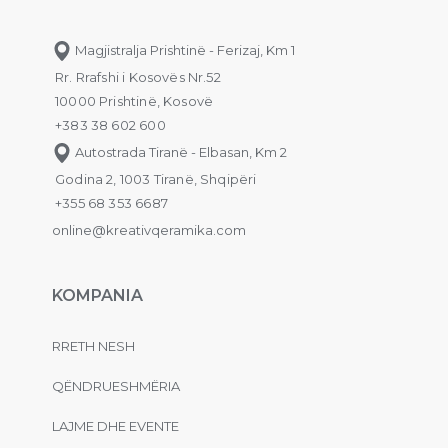
Magjistralja Prishtinë - Ferizaj, Km 1
Rr. Rrafshi i Kosovës Nr.52
10000 Prishtinë, Kosovë
+383 38 602 600
Autostrada Tiranë - Elbasan, Km 2
Godina 2, 1003 Tiranë, Shqipëri
+355 68 353 6687
online@kreativqeramika.com
KOMPANIA
RRETH NESH
QËNDRUESHMËRIA
LAJME DHE EVENTE