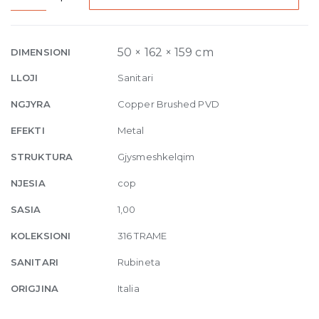
Basin
Mixer
Trame,
50 × 162 × 159 cm
DIMENSIONI
with
LLOJI
Sanitari
pop-
up
NGJYRA
Copper Brushed PVD
waste
EFEKTI
Metal
708
Copper
STRUKTURA
Gjysmeshkelqim
Brushed
NJESIA
cop
PVD
quantity
SASIA
1,00
KOLEKSIONI
316 TRAME
SANITARI
Rubineta
ORIGJINA
Italia