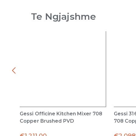
Te Ngjajshme
Gessi Officine Kitchen Mixer 708
Gessi 31
Copper Brushed PVD
708 Cop
€
1,211.00
€
2,098