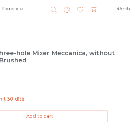
Kompania
4Arch
Search
for:
 Three-hole Mixer Meccanica, without
 Brushed
imit 30 ditë
Add to cart