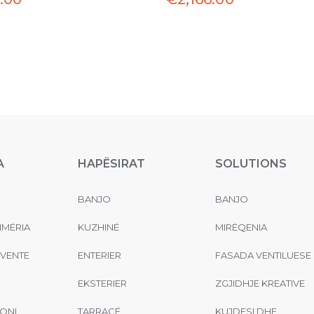
A
HAPËSIRAT
SOLUTIONS
BANJO
BANJO
MËRIA
KUZHINË
MIRËQENIA
EVENTE
ENTERIER
FASADA VENTILUESE
EKSTERIER
ZGJIDHJE KREATIVE
ONI
TARRACË
KUJDESI DHE