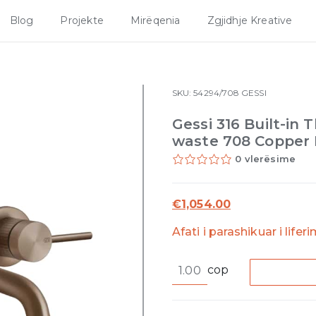
Blog
Projekte
Mirëqenia
Zgjidhje Kreative
SKU:
54294/708
GESSI
Gessi 316 Built-in
waste 708 Copper
0 vlerësime
€
1,054.00
Afati i parashikuar i lifer
Gessi
cop
316
Built-
in