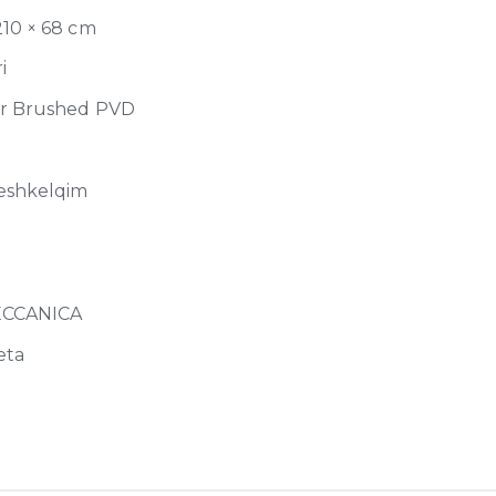
210 × 68 cm
i
r Brushed PVD
eshkelqim
ECCANICA
eta