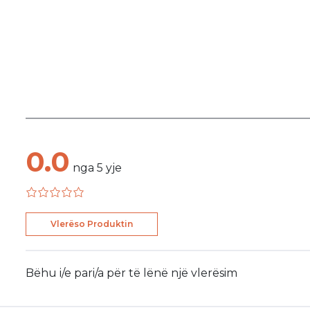
0.0
nga
5
yje
Vlerëso Produktin
Bëhu i/e pari/a për të lënë një vlerësim