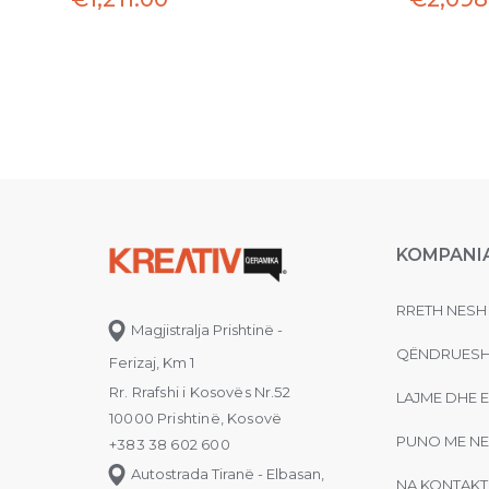
KOMPANI
RRETH NESH
Magjistralja Prishtinë -
QËNDRUESH
Ferizaj, Km 1
Rr. Rrafshi i Kosovës Nr.52
LAJME DHE 
10000 Prishtinë, Kosovë
PUNO ME NE
+383 38 602 600
Autostrada Tiranë - Elbasan,
NA KONTAKT