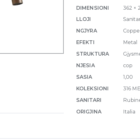
Three-
DIMENSIONI
362 × 
hole
Mixer
LLOJI
Sanitar
Meccanica,
NGJYRA
Coppe
without
waste
EFEKTI
Metal
708
STRUKTURA
Gjysm
Copper
Brushed
NJESIA
cop
quantity
SASIA
1,00
KOLEKSIONI
316 M
SANITARI
Rubin
ORIGJINA
Italia