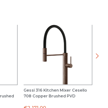
Gessi 316 Kitchen Mixer Cesello
Inci
Brushed
708 Copper Brushed PVD
with
Copp
€
2,171.00
€
1,