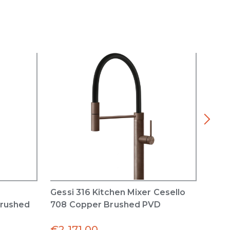
Gessi 316 Kitchen Mixer Cesello
Inci
Brushed
708 Copper Brushed PVD
with
Copp
€
2,171.00
€
1,