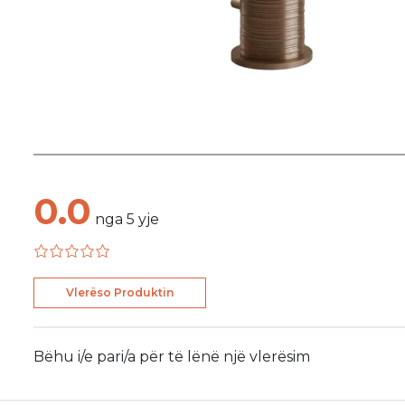
0.0
nga
5
yje
Vlerëso Produktin
Bëhu i/e pari/a për të lënë një vlerësim