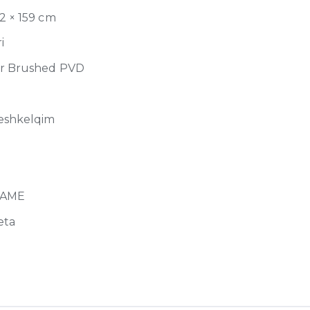
52 × 159 cm
i
r Brushed PVD
eshkelqim
RAME
eta