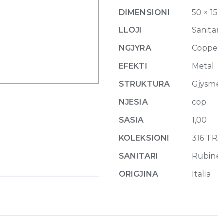
Trame,
DIMENSIONI
50 × 1
with
pop-
LLOJI
Sanitar
up
NGJYRA
Coppe
waste
708
EFEKTI
Metal
Copper
STRUKTURA
Gjysm
Brushed
PVD
NJESIA
cop
quantity
SASIA
1,00
KOLEKSIONI
316 T
SANITARI
Rubin
ORIGJINA
Italia