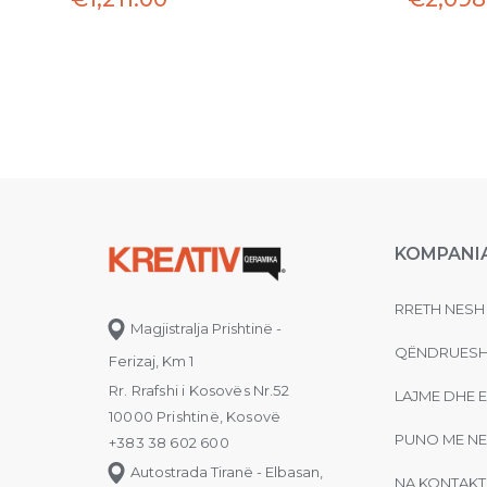
KOMPANI
RRETH NESH
Magjistralja Prishtinë -
QËNDRUESH
Ferizaj, Km 1
Rr. Rrafshi i Kosovës Nr.52
LAJME DHE 
10000 Prishtinë, Kosovë
PUNO ME NE
+383 38 602 600
Autostrada Tiranë - Elbasan,
NA KONTAKT