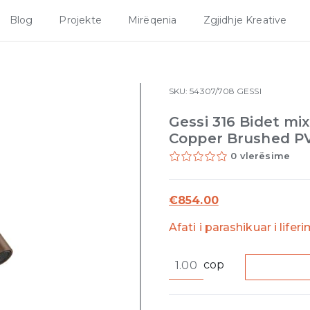
Blog
Projekte
Mirëqenia
Zgjidhje Kreative
SKU:
54307/708
GESSI
Gessi 316 Bidet mi
Copper Brushed P
0 vlerësime
€
854.00
Afati i parashikuar i lifer
Gessi
cop
316
Bidet
mixer