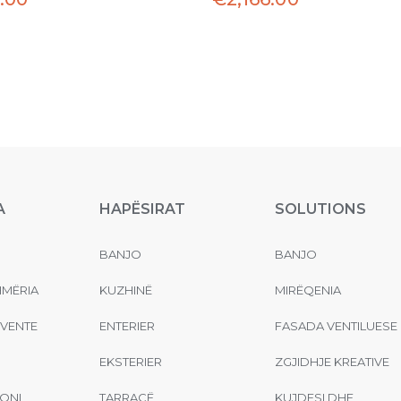
A
HAPËSIRAT
SOLUTIONS
BANJO
BANJO
MËRIA
KUZHINË
MIRËQENIA
EVENTE
ENTERIER
FASADA VENTILUESE
EKSTERIER
ZGJIDHJE KREATIVE
ONI
TARRACË
KUJDESI DHE