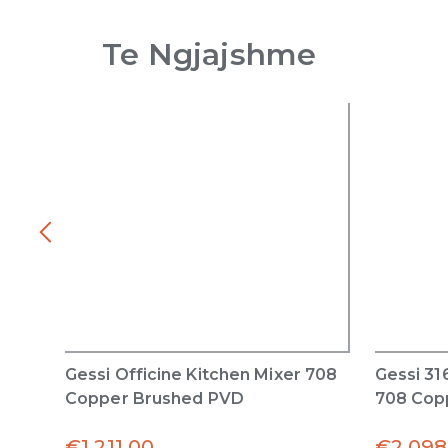
Te Ngjajshme
Gessi Officine Kitchen Mixer 708
Gessi 31
Copper Brushed PVD
708 Cop
€
1,211.00
€
2,098