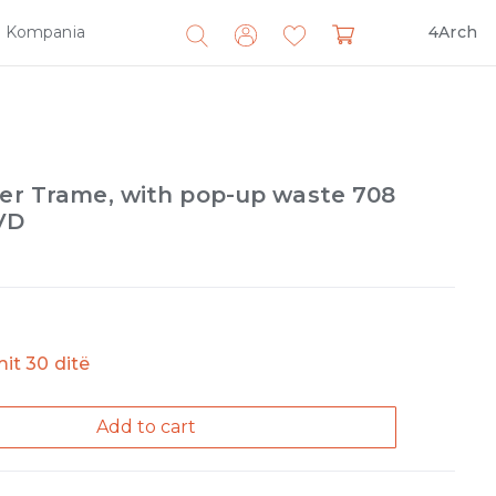
Kompania
4Arch
Search
for:
xer Trame, with pop-up waste 708
VD
imit 30 ditë
Add to cart