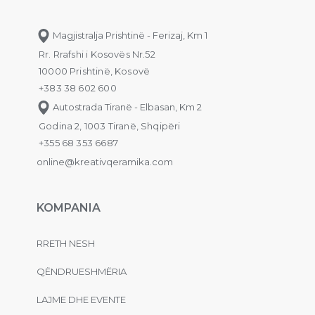
Magjistralja Prishtinë - Ferizaj, Km 1
Rr. Rrafshi i Kosovës Nr.52
10000 Prishtinë, Kosovë
+383 38 602 600
Autostrada Tiranë - Elbasan, Km 2
Godina 2, 1003 Tiranë, Shqipëri
+355 68 353 6687
online@kreativqeramika.com
KOMPANIA
RRETH NESH
QËNDRUESHMËRIA
LAJME DHE EVENTE