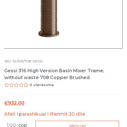
SKU:
54309/708
GESSI
Gessi 316 High Version Basin Mixer Trame,
without waste 708 Copper Brushed
0 vlerësime
€
932.00
Afati i parashikuar i liferimit 30 ditë
Gessi
cop
Add to cart
316