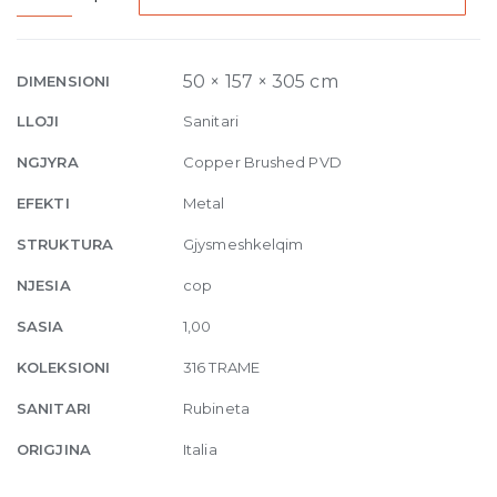
High
Version
Basin
50 × 157 × 305 cm
DIMENSIONI
Mixer
LLOJI
Sanitari
Trame,
without
NGJYRA
Copper Brushed PVD
waste
EFEKTI
Metal
708
Copper
STRUKTURA
Gjysmeshkelqim
Brushed
NJESIA
cop
quantity
SASIA
1,00
KOLEKSIONI
316 TRAME
SANITARI
Rubineta
ORIGJINA
Italia