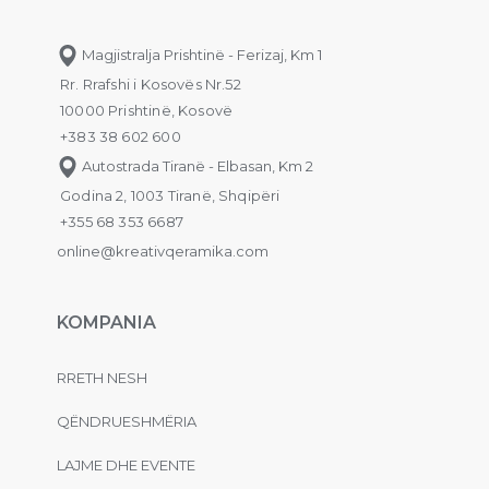
Magjistralja Prishtinë - Ferizaj, Km 1
Rr. Rrafshi i Kosovës Nr.52
10000 Prishtinë, Kosovë
+383 38 602 600
Autostrada Tiranë - Elbasan, Km 2
Godina 2, 1003 Tiranë, Shqipëri
+355 68 353 6687
online@kreativqeramika.com
KOMPANIA
RRETH NESH
QËNDRUESHMËRIA
LAJME DHE EVENTE