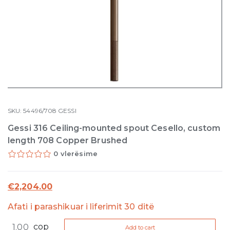
SKU:
54496/708
GESSI
Gessi 316 Ceiling-mounted spout Cesello, custom
length 708 Copper Brushed
0 vlerësime
€
2,204.00
Afati i parashikuar i liferimit 30 ditë
Gessi
cop
Add to cart
316