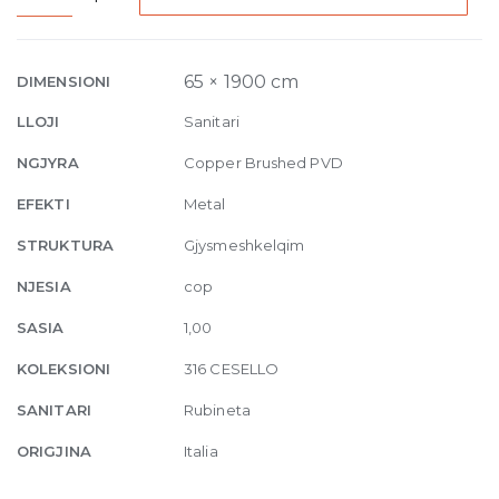
Ceiling-
mounted
spout
65 × 1900 cm
DIMENSIONI
Cesello,
LLOJI
Sanitari
custom
length
NGJYRA
Copper Brushed PVD
708
EFEKTI
Metal
Copper
Brushed
STRUKTURA
Gjysmeshkelqim
quantity
NJESIA
cop
SASIA
1,00
KOLEKSIONI
316 CESELLO
SANITARI
Rubineta
ORIGJINA
Italia