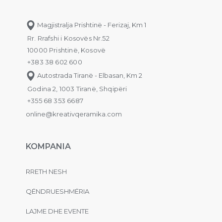
Magjistralja Prishtinë - Ferizaj, Km 1
Rr. Rrafshi i Kosovës Nr.52
10000 Prishtinë, Kosovë
+383 38 602 600
Autostrada Tiranë - Elbasan, Km 2
Godina 2, 1003 Tiranë, Shqipëri
+355 68 353 6687
online@kreativqeramika.com
KOMPANIA
RRETH NESH
QËNDRUESHMËRIA
LAJME DHE EVENTE