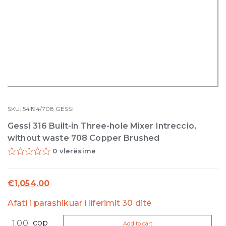
SKU:
54194/708
GESSI
Gessi 316 Built-in Three-hole Mixer Intreccio,
without waste 708 Copper Brushed
0 vlerësime
€
1,054.00
Afati i parashikuar i liferimit 30 ditë
Gessi
cop
Add to cart
316