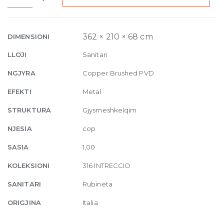
Built-
in
Three-
362 × 210 × 68 cm
DIMENSIONI
hole
LLOJI
Sanitari
Mixer
Intreccio,
NGJYRA
Copper Brushed PVD
without
EFEKTI
Metal
waste
708
STRUKTURA
Gjysmeshkelqim
Copper
NJESIA
cop
Brushed
quantity
SASIA
1,00
KOLEKSIONI
316 INTRECCIO
SANITARI
Rubineta
ORIGJINA
Italia