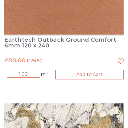
Earthtech Outback Ground Comfort
6mm 120 x 240
€
90.00
€
76.50
2
m
Add to Cart