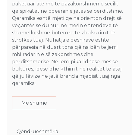
paketuar atë me të pazakonshmen e secilit
që spikatet në oqeanin e jetës së përditshme.
Qeramika është mjeti që na orienton drejt së
veçantës së duhur, në mesin e trendeve të
shumëllojshme botërore të zbukurimit të
strofkës tuaj. Nuhatja e dëshirave është
përparësia në duart tona që na bën të jemi
mbi radarin e së zakonshmes dhe
përditshmërisë. Ne jemi pika lidhëse mes së
bukurës, idesë dhe kthimit në realitet të asaj
që ju lëvizë në jetë brenda mjedisit tuaj nga
qeramika.
Më shumë
Qëndrueshmëria