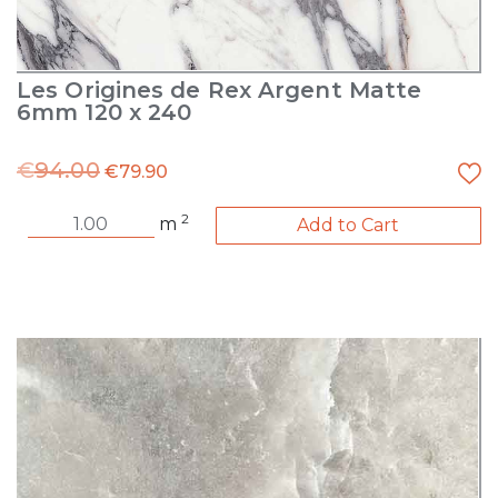
Les Origines de Rex Argent Matte
6mm 120 x 240
€
94.00
€
79.90
2
m
Add to Cart