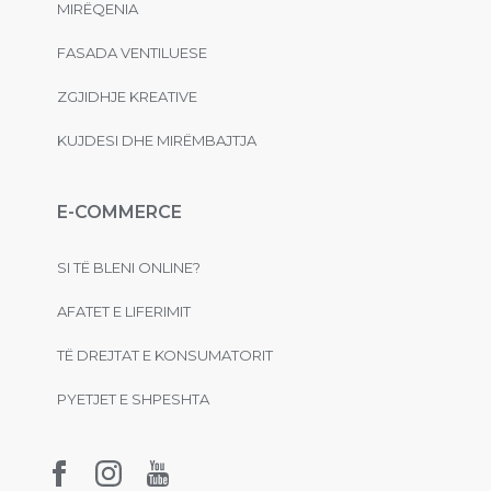
MIRËQENIA
FASADA VENTILUESE
ZGJIDHJE KREATIVE
KUJDESI DHE MIRËMBAJTJA
E-COMMERCE
SI TË BLENI ONLINE?
AFATET E LIFERIMIT
TË DREJTAT E KONSUMATORIT
PYETJET E SHPESHTA