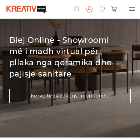
Search
for:
Blej Online - Showroomi
më i madh virtual për
pllaka nga qeramika dhe
pajisje sanitare
Kërko të pazakonshmen tënde!