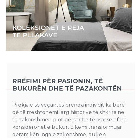
KOLEKSIONET E REJA
TË PLLAKAVE
RRËFIMI PËR PASIONIN, TË
BUKURËN DHE TË PAZAKONTËN
Prekja e së veçantës brenda individit ka bërë
që të rreshtohemi larg historive të shkrira në
të zakonshmen plot përsëritje të asaj se çfarë
konsiderohet e bukur. E kemi transformuar
qeramikën, nga e zakonshme, duke e