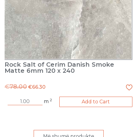
Rock Salt of Cerim Danish Smoke
Matte 6mm 120 x 240
€
78.00
€
66.30
2
m
Add to Cart
Më shumë produkte