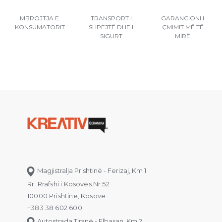
MBROJTJA E
TRANSPORT I
GARANCIONI I
KONSUMATORIT
SHPEJTË DHE I
ÇMIMIT MË TË
SIGURT
MIRË
Magjistralja Prishtinë - Ferizaj, Km 1
Rr. Rrafshi i Kosovës Nr.52
10000 Prishtinë, Kosovë
+383 38 602 600
Autostrada Tiranë - Elbasan, Km 2