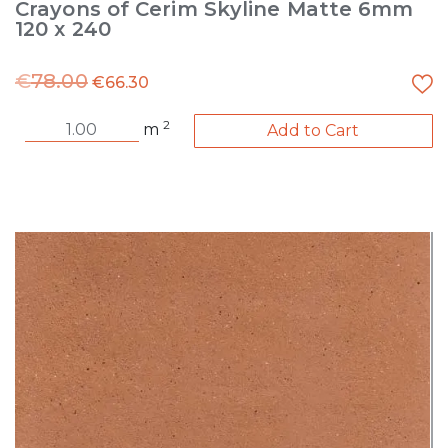
Crayons of Cerim Skyline Matte 6mm
120 x 240
€
78.00
€
66.30
2
m
Add to Cart