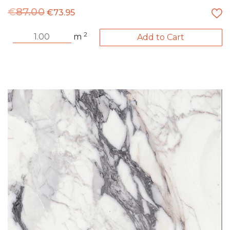
€
87.00
€
73.95
2
m
Add to Cart