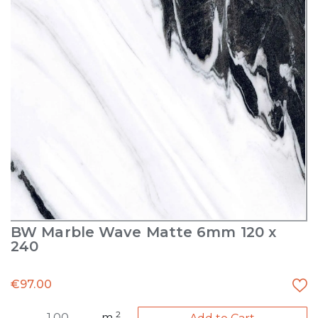
BW Marble Wave Matte 6mm 120 x
240
€
97.00
2
m