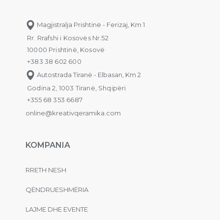
Magjistralja Prishtinë - Ferizaj, Km 1
Rr. Rrafshi i Kosovës Nr.52
10000 Prishtinë, Kosovë
+383 38 602 600
Autostrada Tiranë - Elbasan, Km 2
Godina 2, 1003 Tiranë, Shqipëri
+355 68 353 6687
online@kreativqeramika.com
KOMPANIA
RRETH NESH
QËNDRUESHMËRIA
LAJME DHE EVENTE