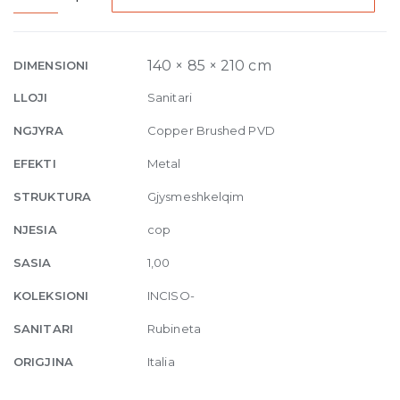
with
two-
way
140 × 85 × 210 cm
DIMENSIONI
and
LLOJI
Sanitari
automatic
diverter
NGJYRA
Copper Brushed PVD
708
EFEKTI
Metal
Copper
Brushed
STRUKTURA
Gjysmeshkelqim
PVD
NJESIA
cop
quantity
SASIA
1,00
KOLEKSIONI
INCISO-
SANITARI
Rubineta
ORIGJINA
Italia