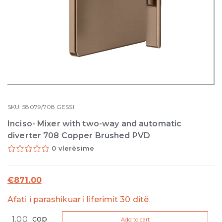
SKU:
58079/708
GESSI
Inciso- Mixer with two-way and automatic
diverter 708 Copper Brushed PVD
0 vlerësime
€
871.00
Afati i parashikuar i liferimit 30 ditë
Inciso-
cop
Add to cart
Mixer