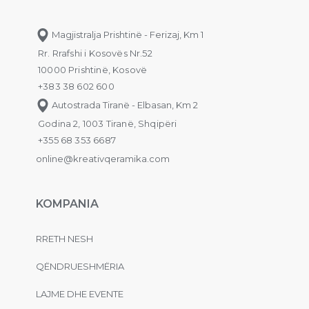
Magjistralja Prishtinë - Ferizaj, Km 1
Rr. Rrafshi i Kosovës Nr.52
10000 Prishtinë, Kosovë
+383 38 602 600
Autostrada Tiranë - Elbasan, Km 2
Godina 2, 1003 Tiranë, Shqipëri
+355 68 353 6687
online@kreativqeramika.com
KOMPANIA
RRETH NESH
QËNDRUESHMËRIA
LAJME DHE EVENTE