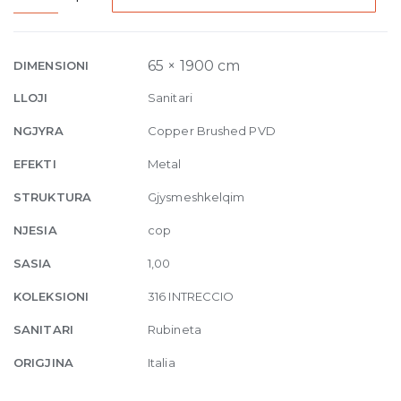
Ceiling-
mounted
spout
65 × 1900 cm
DIMENSIONI
Intreccio,
LLOJI
Sanitari
custom
length
NGJYRA
Copper Brushed PVD
708
EFEKTI
Metal
Copper
Brushed
STRUKTURA
Gjysmeshkelqim
quantity
NJESIA
cop
SASIA
1,00
KOLEKSIONI
316 INTRECCIO
SANITARI
Rubineta
ORIGJINA
Italia