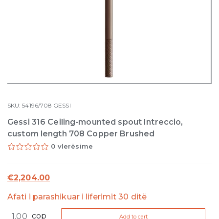
SKU:
54196/708
GESSI
Gessi 316 Ceiling-mounted spout Intreccio,
custom length 708 Copper Brushed
0 vlerësime
€
2,204.00
Afati i parashikuar i liferimit 30 ditë
Gessi
cop
Add to cart
316