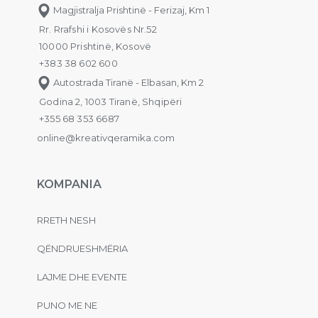
Magjistralja Prishtinë - Ferizaj, Km 1
Rr. Rrafshi i Kosovës Nr.52
10000 Prishtinë, Kosovë
+383 38 602 600
Autostrada Tiranë - Elbasan, Km 2
Godina 2, 1003 Tiranë, Shqipëri
+355 68 353 6687
online@kreativqeramika.com
KOMPANIA
RRETH NESH
QËNDRUESHMËRIA
LAJME DHE EVENTE
PUNO ME NE