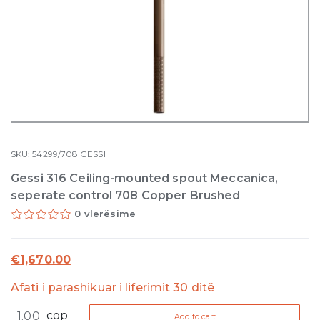
SKU:
54299/708
GESSI
Gessi 316 Ceiling-mounted spout Meccanica,
seperate control 708 Copper Brushed
0 vlerësime
€
1,670.00
Afati i parashikuar i liferimit 30 ditë
Gessi
cop
Add to cart
316