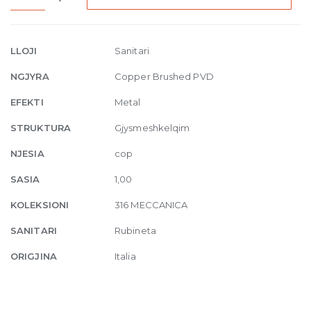
Ceiling-
mounted
spout
LLOJI
Sanitari
Meccanica,
NGJYRA
Copper Brushed PVD
seperate
control
EFEKTI
Metal
708
STRUKTURA
Gjysmeshkelqim
Copper
Brushed
NJESIA
cop
quantity
SASIA
1,00
KOLEKSIONI
316 MECCANICA
SANITARI
Rubineta
ORIGJINA
Italia