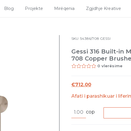
Blog
Projekte
Mirëqenia
Zgjidhje Kreative
SKU:
54386/708
GESSI
Gessi 316 Built-in
708 Copper Brush
0 vlerësime
€
712.00
Afati i parashikuar i lifer
Gessi
cop
316
Built-
in