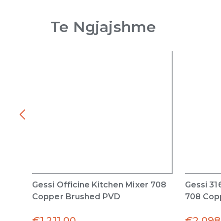
Te Ngjajshme
Gessi Officine Kitchen Mixer 708
Gessi 31
Copper Brushed PVD
708 Cop
€
1,211.00
€
2,098