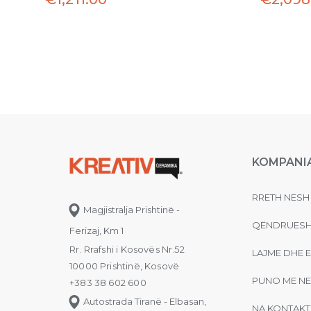
KOMPANI
RRETH NESH
Magjistralja Prishtinë -
QËNDRUESH
Ferizaj, Km 1
Rr. Rrafshi i Kosovës Nr.52
LAJME DHE 
10000 Prishtinë, Kosovë
PUNO ME NE
+383 38 602 600
Autostrada Tiranë - Elbasan,
NA KONTAKT