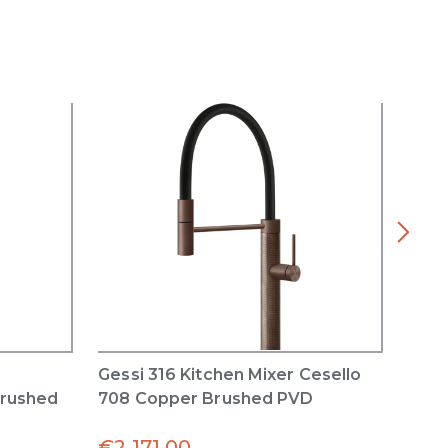
Gessi 316 Kitchen Mixer Cesello
Inci
Brushed
708 Copper Brushed PVD
with
Copp
€
2,171.00
€
1,