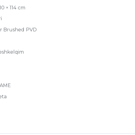
10 × 114 cm
i
r Brushed PVD
eshkelqim
RAME
eta