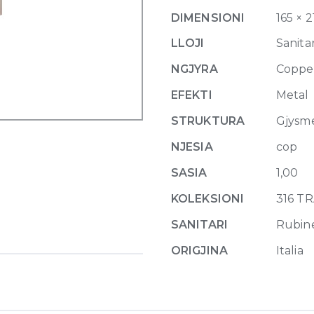
Mixer
DIMENSIONI
165 × 2
with
spout
LLOJI
Sanitar
Trame,
NGJYRA
Coppe
without
waste
EFEKTI
Metal
708
STRUKTURA
Gjysm
Copper
Brushed
NJESIA
cop
PVD
SASIA
1,00
quantity
KOLEKSIONI
316 T
SANITARI
Rubin
ORIGJINA
Italia