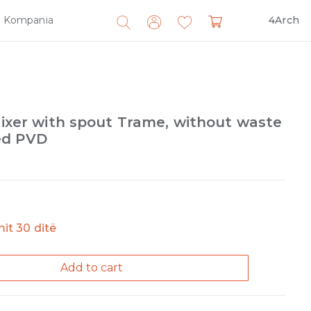
Kompania
4Arch
Search
for:
 Mixer with spout Trame, without waste
ed PVD
imit 30 ditë
Add to cart