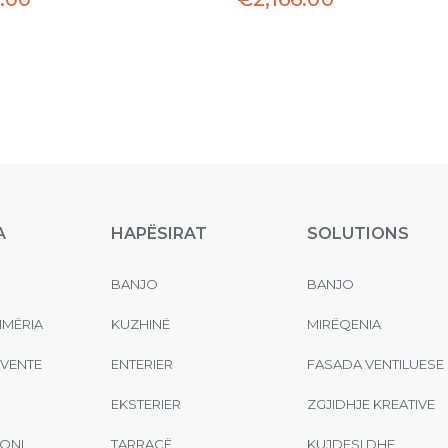
A
HAPËSIRAT
SOLUTIONS
BANJO
BANJO
MËRIA
KUZHINË
MIRËQENIA
EVENTE
ENTERIER
FASADA VENTILUESE
EKSTERIER
ZGJIDHJE KREATIVE
ONI
TARRACË
KUJDESI DHE