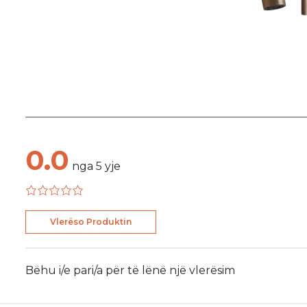
0.0
nga
5
yje
Vlerëso Produktin
Bëhu i/e pari/a për të lënë një vlerësim