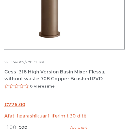
SKU:
54009/708
GESSI
Gessi 316 High Version Basin Mixer Flessa,
without waste 708 Copper Brushed PVD
0 vlerësime
€
776.00
Afati i parashikuar i liferimit 30 ditë
Gessi
cop
Add to cart
316