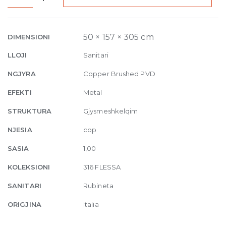
High
Version
Basin
50 × 157 × 305 cm
DIMENSIONI
Mixer
LLOJI
Sanitari
Flessa,
without
NGJYRA
Copper Brushed PVD
waste
EFEKTI
Metal
708
Copper
STRUKTURA
Gjysmeshkelqim
Brushed
NJESIA
cop
PVD
quantity
SASIA
1,00
KOLEKSIONI
316 FLESSA
SANITARI
Rubineta
ORIGJINA
Italia