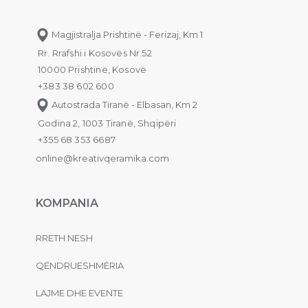
Magjistralja Prishtinë - Ferizaj, Km 1
Rr. Rrafshi i Kosovës Nr.52
10000 Prishtinë, Kosovë
+383 38 602 600
Autostrada Tiranë - Elbasan, Km 2
Godina 2, 1003 Tiranë, Shqipëri
+355 68 353 6687
online@kreativqeramika.com
KOMPANIA
RRETH NESH
QËNDRUESHMËRIA
LAJME DHE EVENTE