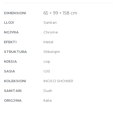
Douchette
031
65 × 99 × 158 cm
DIMENSIONI
Chrome
LLOJI
Sanitari
quantity
NGJYRA
Chrome
EFEKTI
Metal
STRUKTURA
Shkelqim
NJESIA
cop
SASIA
1,00
KOLEKSIONI
INCISO SHOWER
SANITARI
Dush
ORIGJINA
Italia