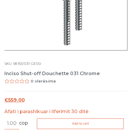
SKU:
58153/031
GESSI
Inciso Shut-off Douchette 031 Chrome
0 vlerësime
€
559.00
Afati i parashikuar i liferimit 30 ditë
Inciso
cop
Add to cart
Shut-
off