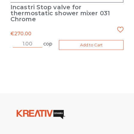
Incastri Stop valve for
thermostatic shower mixer 031
Chrome
€
270.00
cop
Add to Cart