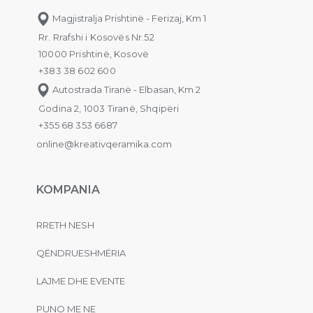
Magjistralja Prishtinë - Ferizaj, Km 1
Rr. Rrafshi i Kosovës Nr.52
10000 Prishtinë, Kosovë
+383 38 602 600
Autostrada Tiranë - Elbasan, Km 2
Godina 2, 1003 Tiranë, Shqipëri
+355 68 353 6687
online@kreativqeramika.com
KOMPANIA
RRETH NESH
QËNDRUESHMËRIA
LAJME DHE EVENTE
PUNO ME NE