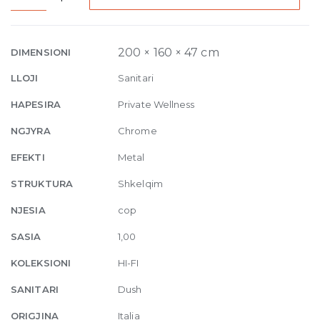
Mixer
single-
lever,
200 × 160 × 47 cm
DIMENSIONI
two
LLOJI
Sanitari
functions,
on/off
HAPESIRA
Private Wellness
button
NGJYRA
Chrome
031
Chrome
EFEKTI
Metal
quantity
STRUKTURA
Shkelqim
NJESIA
cop
SASIA
1,00
KOLEKSIONI
HI-FI
SANITARI
Dush
ORIGJINA
Italia