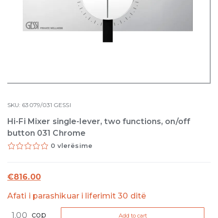
SKU:
63079/031
GESSI
Hi-Fi Mixer single-lever, two functions, on/off
button 031 Chrome
0 vlerësime
€
816.00
Afati i parashikuar i liferimit 30 ditë
Hi-
cop
Add to cart
Fi