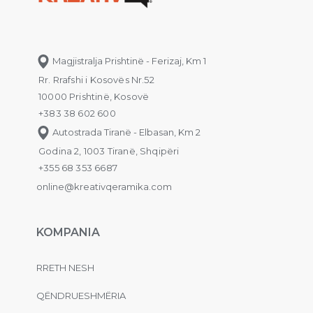
Magjistralja Prishtinë - Ferizaj, Km 1
Rr. Rrafshi i Kosovës Nr.52
10000 Prishtinë, Kosovë
+383 38 602 600
Autostrada Tiranë - Elbasan, Km 2
Godina 2, 1003 Tiranë, Shqipëri
+355 68 353 6687
online@kreativqeramika.com
KOMPANIA
RRETH NESH
QËNDRUESHMËRIA