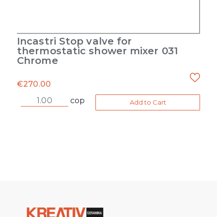
Incastri Stop valve for
thermostatic shower mixer 031
Chrome
€
270.00
cop
Add to Cart