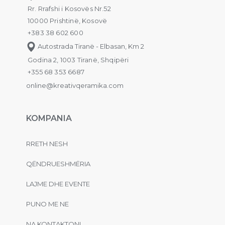
Rr. Rrafshi i Kosovës Nr.52
10000 Prishtinë, Kosovë
+383 38 602 600
Autostrada Tiranë - Elbasan, Km 2
Godina 2, 1003 Tiranë, Shqipëri
+355 68 353 6687
online@kreativqeramika.com
KOMPANIA
RRETH NESH
QËNDRUESHMËRIA
LAJME DHE EVENTE
PUNO ME NE
NA KONTAKTONI