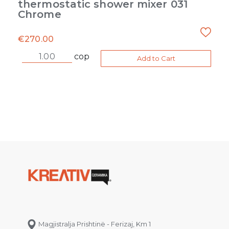
thermostatic shower mixer 031
Chrome
€
270.00
cop
Add to Cart
Magjistralja Prishtinë - Ferizaj, Km 1