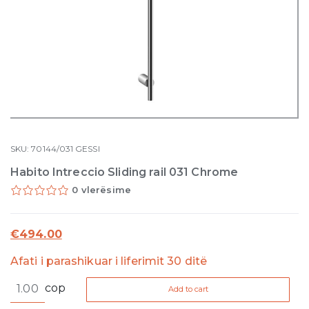
SKU:
70144/031
GESSI
Habito Intreccio Sliding rail 031 Chrome
0 vlerësime
€
494.00
Afati i parashikuar i liferimit 30 ditë
Habito
cop
Add to cart
Intreccio
Sliding