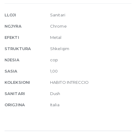
rail
031
LLOJI
Sanitari
Chrome
NGJYRA
Chrome
quantity
EFEKTI
Metal
STRUKTURA
Shkelqim
NJESIA
cop
SASIA
1,00
KOLEKSIONI
HABITO INTRECCIO
SANITARI
Dush
ORIGJINA
Italia