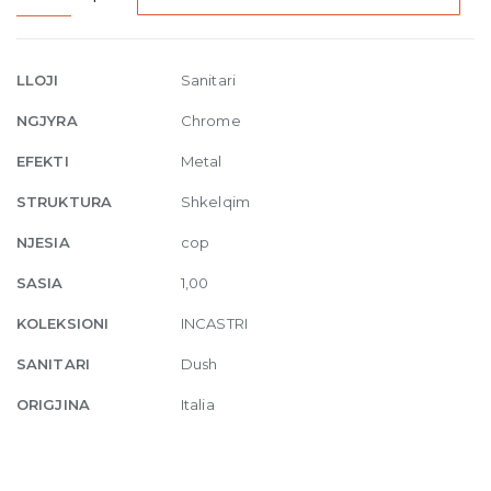
mount
thermostatic
shower
LLOJI
Sanitari
mixer
NGJYRA
Chrome
3
exits
EFEKTI
Metal
031
STRUKTURA
Shkelqim
Chrome
quantity
NJESIA
cop
SASIA
1,00
KOLEKSIONI
INCASTRI
SANITARI
Dush
ORIGJINA
Italia