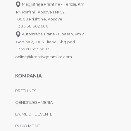
Magjistralja Prishtinë - Ferizaj, Km 1
Rr. Rrafshi i Kosovës Nr.52
10000 Prishtinë, Kosovë
+383 38 602 600
Autostrada Tiranë - Elbasan, Km 2
Godina 2, 1003 Tiranë, Shqipëri
+355 68 353 6687
online@kreativqeramika.com
KOMPANIA
RRETH NESH
QËNDRUESHMËRIA
LAJME DHE EVENTE
PUNO ME NE