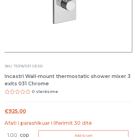
SKU:
75316/031
GESSI
Incastri Wall-mount thermostatic shower mixer 3
exits 031 Chrome
0 vlerësime
€
925.00
Afati i parashikuar i liferimit 30 ditë
Incastri
cop
Add to cart
Wall-