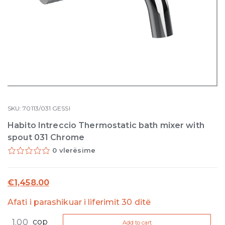
SKU:
70113/031
GESSI
Habito Intreccio Thermostatic bath mixer with
spout 031 Chrome
0 vlerësime
€
1,458.00
Afati i parashikuar i liferimit 30 ditë
Habito
cop
Add to cart
Intreccio