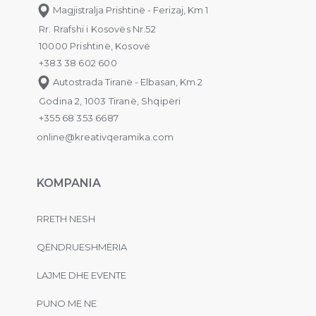
Magjistralja Prishtinë - Ferizaj, Km 1
Rr. Rrafshi i Kosovës Nr.52
10000 Prishtinë, Kosovë
+383 38 602 600
Autostrada Tiranë - Elbasan, Km 2
Godina 2, 1003 Tiranë, Shqipëri
+355 68 353 6687
online@kreativqeramika.com
KOMPANIA
RRETH NESH
QËNDRUESHMËRIA
LAJME DHE EVENTE
PUNO ME NE