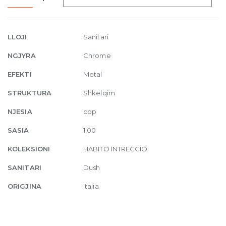
Thermostatic
bath
mixer
LLOJI
Sanitari
with
NGJYRA
Chrome
spout
031
EFEKTI
Metal
Chrome
STRUKTURA
Shkelqim
quantity
NJESIA
cop
SASIA
1,00
KOLEKSIONI
HABITO INTRECCIO
SANITARI
Dush
ORIGJINA
Italia