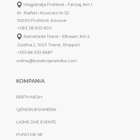
Magjistralja Prishtinë - Ferizaj, Km 1
Rr. Rrafshi i Kosovës Nr.52
10000 Prishtinë, Kosovë
+383 38 602 600
Autostrada Tiranë - Elbasan, Km 2
Godina 2, 1003 Tiranë, Shqipëri
+355 68 353 6687
online@kreativqeramika.com
KOMPANIA
RRETH NESH
QËNDRUESHMËRIA
LAJME DHE EVENTE
PUNO ME NE