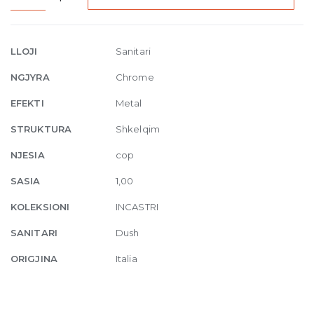
valve
for
thermostatic
LLOJI
Sanitari
shower
NGJYRA
Chrome
mixer
031
EFEKTI
Metal
Chrome
STRUKTURA
Shkelqim
quantity
NJESIA
cop
SASIA
1,00
KOLEKSIONI
INCASTRI
SANITARI
Dush
ORIGJINA
Italia