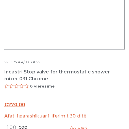
SKU:
75364/031
GESSI
Incastri Stop valve for thermostatic shower
mixer 031 Chrome
0 vlerësime
€
270.00
Afati i parashikuar i liferimit 30 ditë
Incastri
cop
Add to cart
Stop