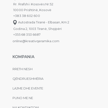
Rr. Rrafshi i Kosovës Nr.52
10000 Prishtinë, Kosovë
+383 38 602 600
Autostrada Tiranë - Elbasan, Km 2
Godina 2, 1003 Tiranë, Shqipëri
+355 68 353 6687
online@kreativqeramika.com
KOMPANIA
RRETH NESH
QËNDRUESHMËRIA
LAJME DHE EVENTE
PUNO ME NE
NA KONTAKTONI