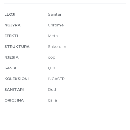
with
handshower
LLOJI
Sanitari
031
NGJYRA
Chrome
Chrome
quantity
EFEKTI
Metal
STRUKTURA
Shkelqim
NJESIA
cop
SASIA
1,00
KOLEKSIONI
INCASTRI
SANITARI
Dush
ORIGJINA
Italia