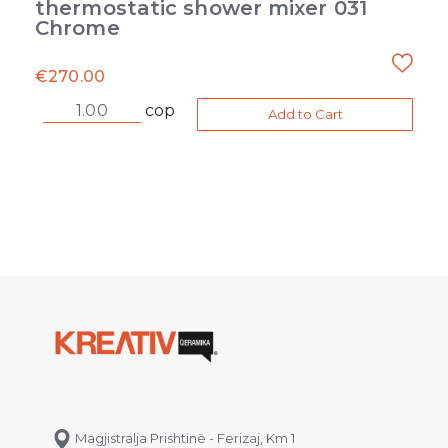
thermostatic shower mixer 031
Chrome
€
270.00
cop
Add to Cart
Magjistralja Prishtinë - Ferizaj, Km 1