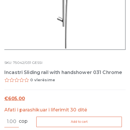
SKU:
75042/031
GESSI
Incastri Sliding rail with handshower 031 Chrome
0 vlerësime
€
605.00
Afati i parashikuar i liferimit 30 ditë
Incastri
cop
Add to cart
Sliding
rail