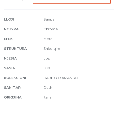
Two
outlet
thermostatic
LLOJI
Sanitari
mixer
NGJYRA
Chrome
031
Chrome
EFEKTI
Metal
quantity
STRUKTURA
Shkelqim
NJESIA
cop
SASIA
1,00
KOLEKSIONI
HABITO DIAMANTAT
SANITARI
Dush
ORIGJINA
Italia