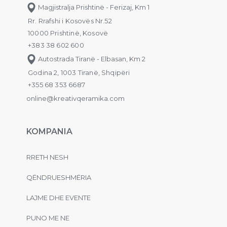
Magjistralja Prishtinë - Ferizaj, Km 1
Rr. Rrafshi i Kosovës Nr.52
10000 Prishtinë, Kosovë
+383 38 602 600
Autostrada Tiranë - Elbasan, Km 2
Godina 2, 1003 Tiranë, Shqipëri
+355 68 353 6687
online@kreativqeramika.com
KOMPANIA
RRETH NESH
QËNDRUESHMËRIA
LAJME DHE EVENTE
PUNO ME NE