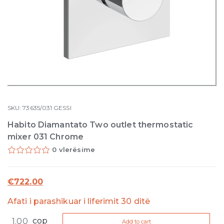
SKU:
73635/031
GESSI
Habito Diamantato Two outlet thermostatic
mixer 031 Chrome
0 vlerësime
€
722.00
Afati i parashikuar i liferimit 30 ditë
Habito
cop
Add to cart
Diamantato