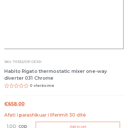
SKU:
70532/031
GESSI
Habito Rigato thermostatic mixer one-way
diverter 031 Chrome
0 vlerësime
€
658.00
Afati i parashikuar i liferimit 30 ditë
Habito
cop
Add to cart
Rigato