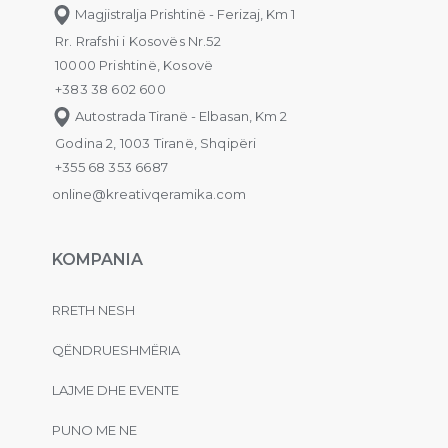
Magjistralja Prishtinë - Ferizaj, Km 1
Rr. Rrafshi i Kosovës Nr.52
10000 Prishtinë, Kosovë
+383 38 602 600
Autostrada Tiranë - Elbasan, Km 2
Godina 2, 1003 Tiranë, Shqipëri
+355 68 353 6687
online@kreativqeramika.com
KOMPANIA
RRETH NESH
QËNDRUESHMËRIA
LAJME DHE EVENTE
PUNO ME NE