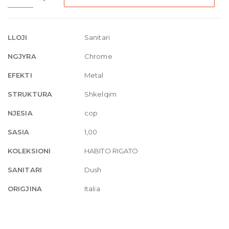
thermostatic
mixer
one-
LLOJI
Sanitari
way
NGJYRA
Chrome
diverter
031
EFEKTI
Metal
Chrome
STRUKTURA
Shkelqim
quantity
NJESIA
cop
SASIA
1,00
KOLEKSIONI
HABITO RIGATO
SANITARI
Dush
ORIGJINA
Italia