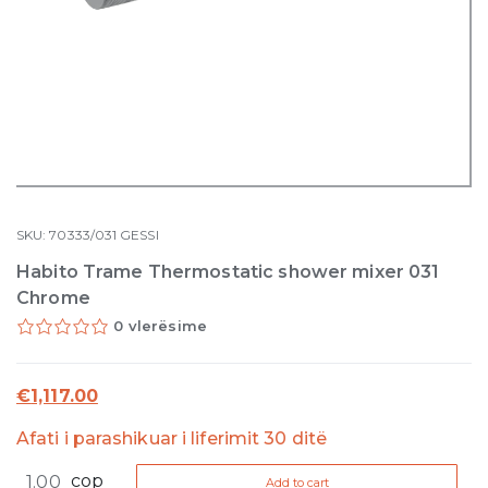
SKU:
70333/031
GESSI
Habito Trame Thermostatic shower mixer 031
Chrome
0 vlerësime
€
1,117.00
Afati i parashikuar i liferimit 30 ditë
Habito
cop
Add to cart
Trame