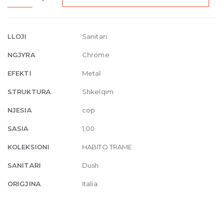
Thermostatic
shower
mixer
LLOJI
Sanitari
031
NGJYRA
Chrome
Chrome
quantity
EFEKTI
Metal
STRUKTURA
Shkelqim
NJESIA
cop
SASIA
1,00
KOLEKSIONI
HABITO TRAME
SANITARI
Dush
ORIGJINA
Italia