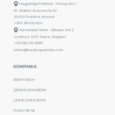
Magjistralja Prishtinë - Ferizaj, Km 1
Rr. Rrafshi i Kosovës Nr.52
10000 Prishtinë, Kosovë
+383 38 602 600
Autostrada Tiranë - Elbasan, Km 2
Godina 2, 1003 Tiranë, Shqipëri
+355 68 353 6687
online@kreativqeramika.com
KOMPANIA
RRETH NESH
QËNDRUESHMËRIA
LAJME DHE EVENTE
PUNO ME NE