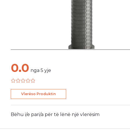
0.0
nga
5
yje
Vlerëso Produktin
Bëhu i/e pari/a për të lënë një vlerësim