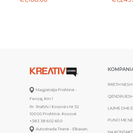
KOMPANI
RRETH NESH
Magjistralja Prishtinë -
QËNDRUESH
Ferizaj, Km 1
Rr. Rrafshi i Kosovës Nr.52
LAJME DHE 
10000 Prishtinë, Kosovë
PUNO ME NE
+383 38 602 600
Autostrada Tiranë - Elbasan,
NA KONTAKT