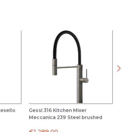
Cesello
Gessi 316 Kitchen Mixer
Gess
Meccanica 239 Steel brushed
Cese
Stee
€
1,289.00
€
1,