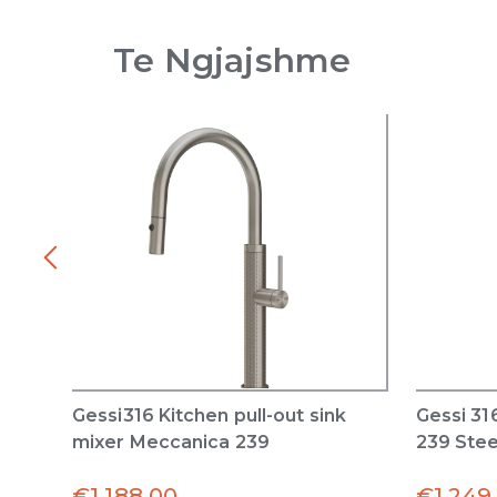
Te Ngjajshme
Gessi316 Kitchen pull-out sink
Gessi 31
mixer Meccanica 239
239 Stee
€
1,188.00
€
1,249