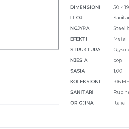
Basin
DIMENSIONI
50 × 1
Mixer
Meccanica,
LLOJI
Sanitar
without
NGJYRA
Steel 
waste
239
EFEKTI
Metal
Steel
STRUKTURA
Gjysm
brushed
quantity
NJESIA
cop
SASIA
1,00
KOLEKSIONI
316 M
SANITARI
Rubin
ORIGJINA
Italia