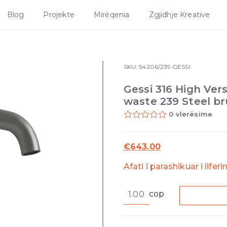
Blog
Projekte
Mirëqenia
Zgjidhje Kreative
SKU:
54206/239
GESSI
Gessi 316 High Ver
waste 239 Steel b
0 vlerësime
€
643.00
Afati i parashikuar i lifer
Gessi
cop
316
High
Version