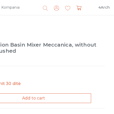
Kompania
4Arch
Search
for:
sion Basin Mixer Meccanica, without
rushed
imit 30 ditë
Add to cart