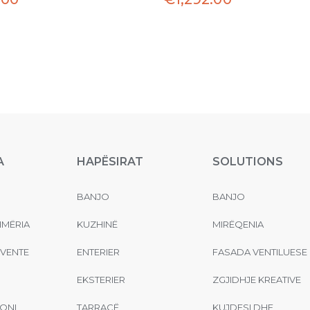
A
HAPËSIRAT
SOLUTIONS
BANJO
BANJO
MËRIA
KUZHINË
MIRËQENIA
EVENTE
ENTERIER
FASADA VENTILUESE
EKSTERIER
ZGJIDHJE KREATIVE
ONI
TARRACË
KUJDESI DHE