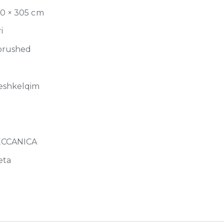
90 × 305 cm
i
brushed
eshkelqim
ECCANICA
eta