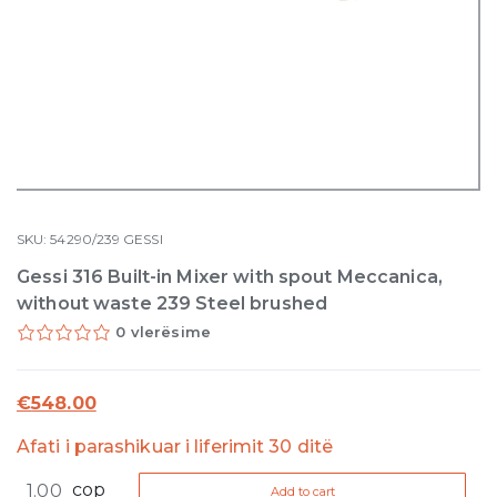
SKU:
54290/239
GESSI
Gessi 316 Built-in Mixer with spout Meccanica,
without waste 239 Steel brushed
0 vlerësime
€
548.00
Afati i parashikuar i liferimit 30 ditë
Gessi
cop
Add to cart
316