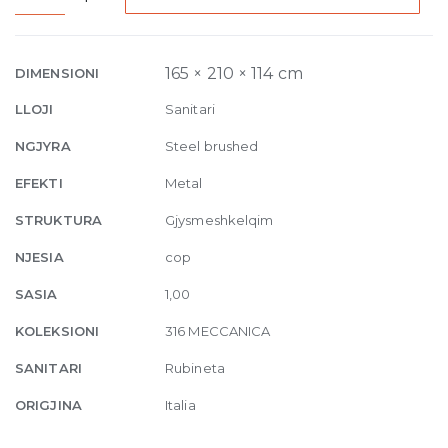
Built-
in
Mixer
165 × 210 × 114 cm
DIMENSIONI
with
LLOJI
Sanitari
spout
Meccanica,
NGJYRA
Steel brushed
without
EFEKTI
Metal
waste
239
STRUKTURA
Gjysmeshkelqim
Steel
NJESIA
cop
brushed
quantity
SASIA
1,00
KOLEKSIONI
316 MECCANICA
SANITARI
Rubineta
ORIGJINA
Italia