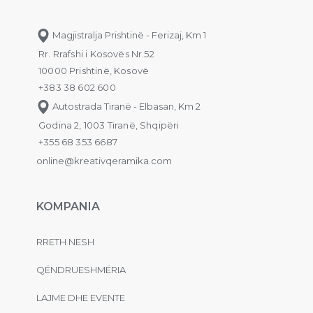
Magjistralja Prishtinë - Ferizaj, Km 1
Rr. Rrafshi i Kosovës Nr.52
10000 Prishtinë, Kosovë
+383 38 602 600
Autostrada Tiranë - Elbasan, Km 2
Godina 2, 1003 Tiranë, Shqipëri
+355 68 353 6687
online@kreativqeramika.com
KOMPANIA
RRETH NESH
QËNDRUESHMËRIA
LAJME DHE EVENTE