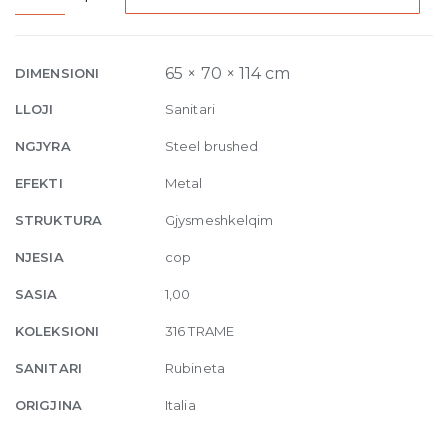
Built-
in
mixer
65 × 70 × 114 cm
DIMENSIONI
Trame,
LLOJI
Sanitari
one-
way
NGJYRA
Steel brushed
239
EFEKTI
Metal
Steel
brushed
STRUKTURA
Gjysmeshkelqim
quantity
NJESIA
cop
SASIA
1,00
KOLEKSIONI
316 TRAME
SANITARI
Rubineta
ORIGJINA
Italia