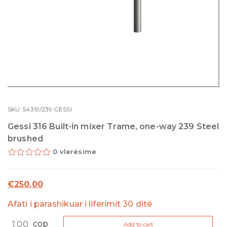
SKU:
54319/239
GESSI
Gessi 316 Built-in mixer Trame, one-way 239 Steel
brushed
0 vlerësime
€
250.00
Afati i parashikuar i liferimit 30 ditë
Gessi
cop
Add to cart
316