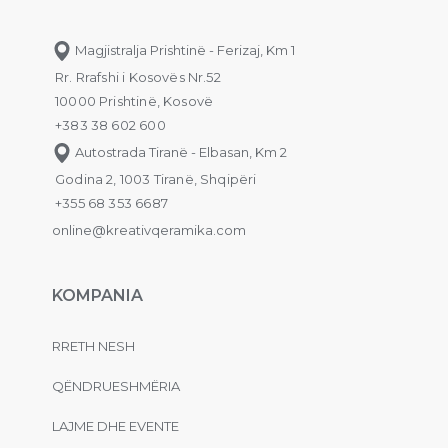
Magjistralja Prishtinë - Ferizaj, Km 1
Rr. Rrafshi i Kosovës Nr.52
10000 Prishtinë, Kosovë
+383 38 602 600
Autostrada Tiranë - Elbasan, Km 2
Godina 2, 1003 Tiranë, Shqipëri
+355 68 353 6687
online@kreativqeramika.com
KOMPANIA
RRETH NESH
QËNDRUESHMËRIA
LAJME DHE EVENTE