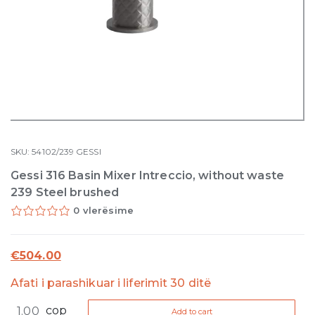
SKU:
54102/239
GESSI
Gessi 316 Basin Mixer Intreccio, without waste
239 Steel brushed
0 vlerësime
€
504.00
Afati i parashikuar i liferimit 30 ditë
Gessi
cop
Add to cart
316