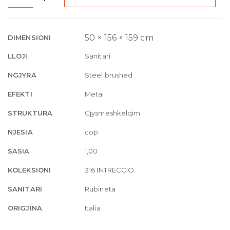
Basin
Mixer
Intreccio,
50 × 156 × 159 cm
DIMENSIONI
without
LLOJI
Sanitari
waste
239
NGJYRA
Steel brushed
Steel
EFEKTI
Metal
brushed
quantity
STRUKTURA
Gjysmeshkelqim
NJESIA
cop
SASIA
1,00
KOLEKSIONI
316 INTRECCIO
SANITARI
Rubineta
ORIGJINA
Italia