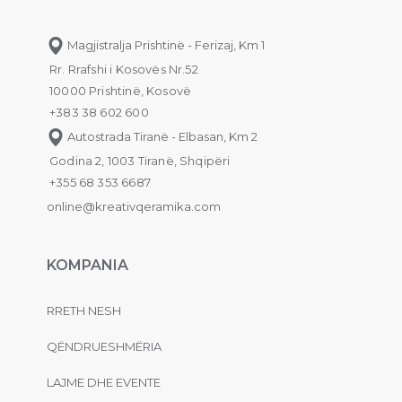
Magjistralja Prishtinë - Ferizaj, Km 1
Rr. Rrafshi i Kosovës Nr.52
10000 Prishtinë, Kosovë
+383 38 602 600
Autostrada Tiranë - Elbasan, Km 2
Godina 2, 1003 Tiranë, Shqipëri
+355 68 353 6687
online@kreativqeramika.com
KOMPANIA
RRETH NESH
QËNDRUESHMËRIA
LAJME DHE EVENTE