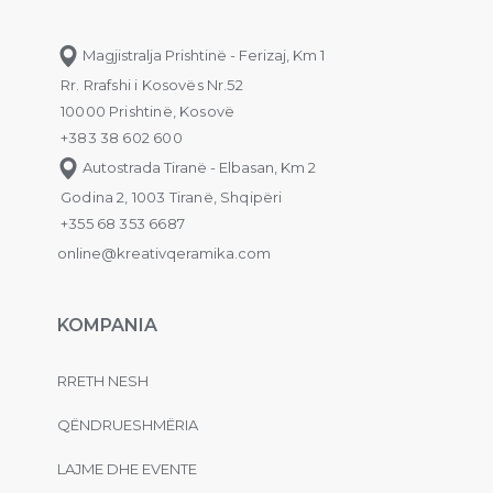
Magjistralja Prishtinë - Ferizaj, Km 1
Rr. Rrafshi i Kosovës Nr.52
10000 Prishtinë, Kosovë
+383 38 602 600
Autostrada Tiranë - Elbasan, Km 2
Godina 2, 1003 Tiranë, Shqipëri
+355 68 353 6687
online@kreativqeramika.com
KOMPANIA
RRETH NESH
QËNDRUESHMËRIA
LAJME DHE EVENTE