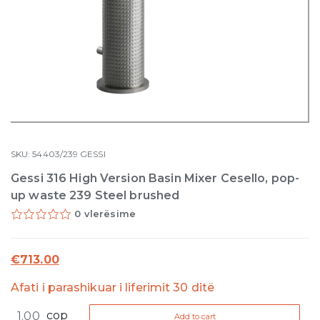
SKU:
54403/239
GESSI
Gessi 316 High Version Basin Mixer Cesello, pop-
up waste 239 Steel brushed
0 vlerësime
€
713.00
Afati i parashikuar i liferimit 30 ditë
Gessi
cop
Add to cart
316