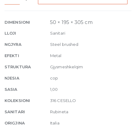
High
Version
Basin
50 × 195 × 305 cm
DIMENSIONI
Mixer
LLOJI
Sanitari
Cesello,
pop-
NGJYRA
Steel brushed
up
EFEKTI
Metal
waste
239
STRUKTURA
Gjysmeshkelqim
Steel
NJESIA
cop
brushed
quantity
SASIA
1,00
KOLEKSIONI
316 CESELLO
SANITARI
Rubineta
ORIGJINA
Italia