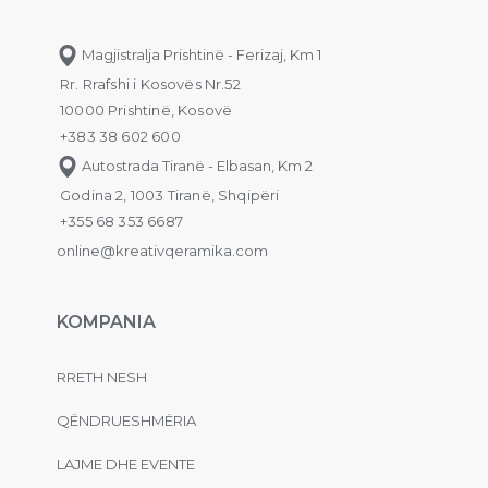
Magjistralja Prishtinë - Ferizaj, Km 1
Rr. Rrafshi i Kosovës Nr.52
10000 Prishtinë, Kosovë
+383 38 602 600
Autostrada Tiranë - Elbasan, Km 2
Godina 2, 1003 Tiranë, Shqipëri
+355 68 353 6687
online@kreativqeramika.com
KOMPANIA
RRETH NESH
QËNDRUESHMËRIA
LAJME DHE EVENTE