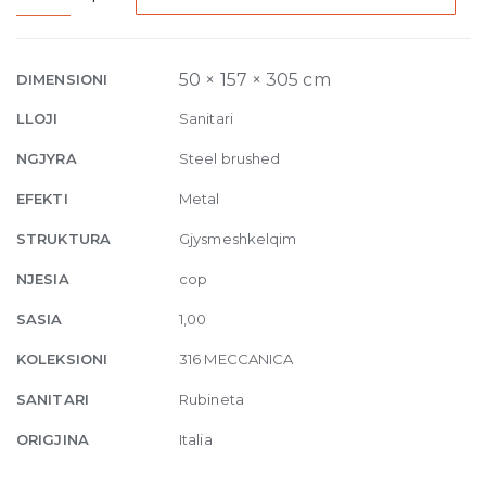
High
Version
Basin
50 × 157 × 305 cm
DIMENSIONI
Mixer
LLOJI
Sanitari
Meccanica,
without
NGJYRA
Steel brushed
waste
EFEKTI
Metal
239
Steel
STRUKTURA
Gjysmeshkelqim
brushed
NJESIA
cop
quantity
SASIA
1,00
KOLEKSIONI
316 MECCANICA
SANITARI
Rubineta
ORIGJINA
Italia