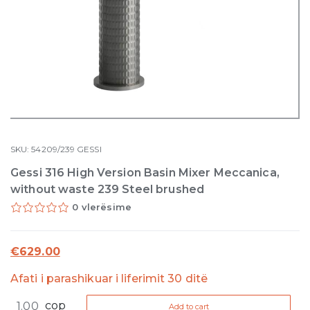
SKU:
54209/239
GESSI
Gessi 316 High Version Basin Mixer Meccanica,
without waste 239 Steel brushed
0 vlerësime
€
629.00
Afati i parashikuar i liferimit 30 ditë
Gessi
cop
Add to cart
316