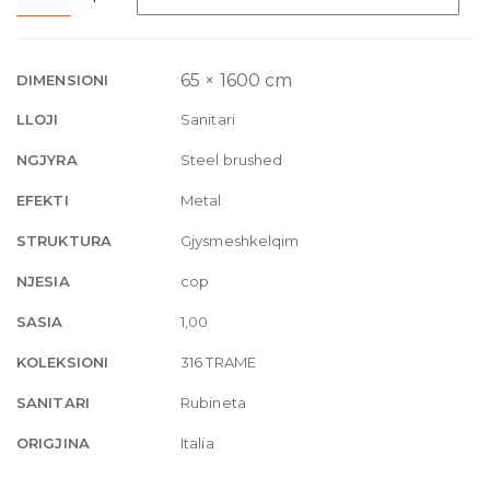
Ceiling-
mounted
spout
65 × 1600 cm
DIMENSIONI
Trame,
LLOJI
Sanitari
with
seperate
NGJYRA
Steel brushed
control
EFEKTI
Metal
239
Steel
STRUKTURA
Gjysmeshkelqim
brushed
NJESIA
cop
quantity
SASIA
1,00
KOLEKSIONI
316 TRAME
SANITARI
Rubineta
ORIGJINA
Italia