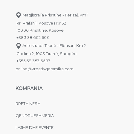
Magjistralja Prishtinë - Ferizaj, Km 1
Rr. Rrafshi i Kosovës Nr.52
10000 Prishtinë, Kosovë
+383 38 602 600
Autostrada Tiranë - Elbasan, Km 2
Godina 2, 1003 Tiranë, Shqipëri
+355 68 353 6687
online@kreativqeramika.com
KOMPANIA
RRETH NESH
QËNDRUESHMËRIA
LAJME DHE EVENTE