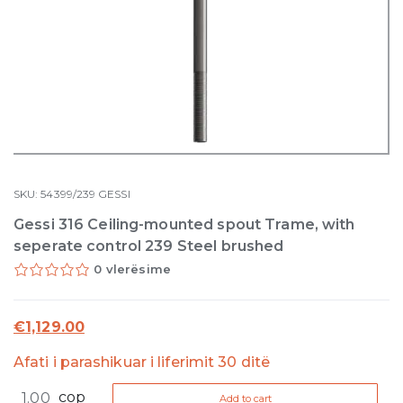
SKU:
54399/239
GESSI
Gessi 316 Ceiling-mounted spout Trame, with
seperate control 239 Steel brushed
0 vlerësime
€
1,129.00
Afati i parashikuar i liferimit 30 ditë
Gessi
cop
Add to cart
316