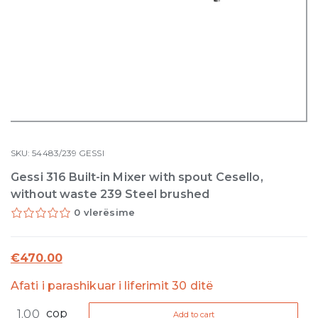
SKU:
54483/239
GESSI
Gessi 316 Built-in Mixer with spout Cesello,
without waste 239 Steel brushed
0 vlerësime
€
470.00
Afati i parashikuar i liferimit 30 ditë
Gessi
cop
Add to cart
316