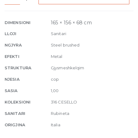
Built-
in
Mixer
165 × 156 × 68 cm
DIMENSIONI
with
LLOJI
Sanitari
spout
Cesello,
NGJYRA
Steel brushed
without
EFEKTI
Metal
waste
239
STRUKTURA
Gjysmeshkelqim
Steel
NJESIA
cop
brushed
quantity
SASIA
1,00
KOLEKSIONI
316 CESELLO
SANITARI
Rubineta
ORIGJINA
Italia