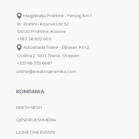
Magjistralja Prishtinë - Ferizaj, Km 1
Rr. Rrafshi i Kosovës Nr.52
10000 Prishtinë, Kosovë
+383 38 602 600
Autostrada Tiranë - Elbasan, Km 2
Godina 2, 1003 Tiranë, Shqipëri
+355 68 353 6687
online@kreativqeramika.com
KOMPANIA
RRETH NESH
QËNDRUESHMËRIA
LAJME DHE EVENTE