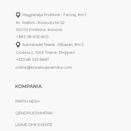
Magjistralja Prishtinë - Ferizaj, Km 1
Rr. Rrafshi i Kosovës Nr.52
10000 Prishtinë, Kosovë
+383 38 602 600
Autostrada Tiranë - Elbasan, Km 2
Godina 2, 1003 Tiranë, Shqipëri
+355 68 353 6687
online@kreativqeramika.com
KOMPANIA
RRETH NESH
QËNDRUESHMËRIA
LAJME DHE EVENTE