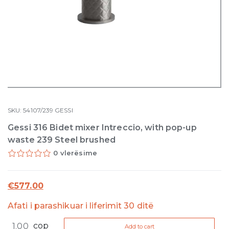
SKU:
54107/239
GESSI
Gessi 316 Bidet mixer Intreccio, with pop-up
waste 239 Steel brushed
0 vlerësime
€
577.00
Afati i parashikuar i liferimit 30 ditë
Gessi
cop
Add to cart
316