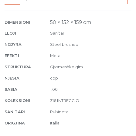
Bidet
mixer
Intreccio,
50 × 152 × 159 cm
DIMENSIONI
with
LLOJI
Sanitari
pop-
up
NGJYRA
Steel brushed
waste
EFEKTI
Metal
239
Steel
STRUKTURA
Gjysmeshkelqim
brushed
NJESIA
cop
quantity
SASIA
1,00
KOLEKSIONI
316 INTRECCIO
SANITARI
Rubineta
ORIGJINA
Italia