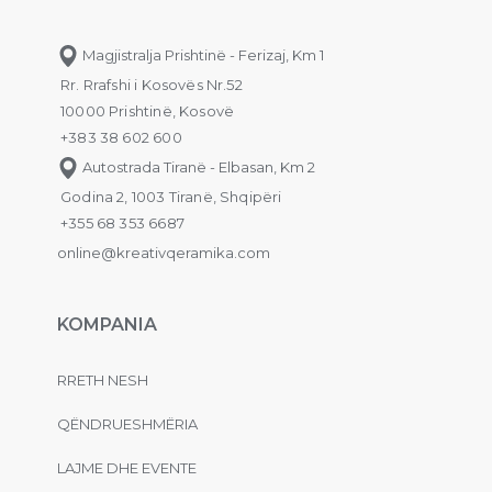
Magjistralja Prishtinë - Ferizaj, Km 1
Rr. Rrafshi i Kosovës Nr.52
10000 Prishtinë, Kosovë
+383 38 602 600
Autostrada Tiranë - Elbasan, Km 2
Godina 2, 1003 Tiranë, Shqipëri
+355 68 353 6687
online@kreativqeramika.com
KOMPANIA
RRETH NESH
QËNDRUESHMËRIA
LAJME DHE EVENTE