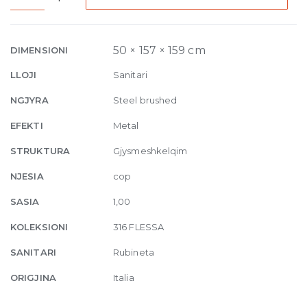
Basin
Mixer
Flessa,
50 × 157 × 159 cm
DIMENSIONI
without
LLOJI
Sanitari
waste
239
NGJYRA
Steel brushed
Steel
EFEKTI
Metal
Brushed
quantity
STRUKTURA
Gjysmeshkelqim
NJESIA
cop
SASIA
1,00
KOLEKSIONI
316 FLESSA
SANITARI
Rubineta
ORIGJINA
Italia