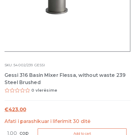
SKU:
54002/239
GESSI
Gessi 316 Basin Mixer Flessa, without waste 239
Steel Brushed
0 vlerësime
€
423.00
Afati i parashikuar i liferimit 30 ditë
Gessi
cop
Add to cart
316