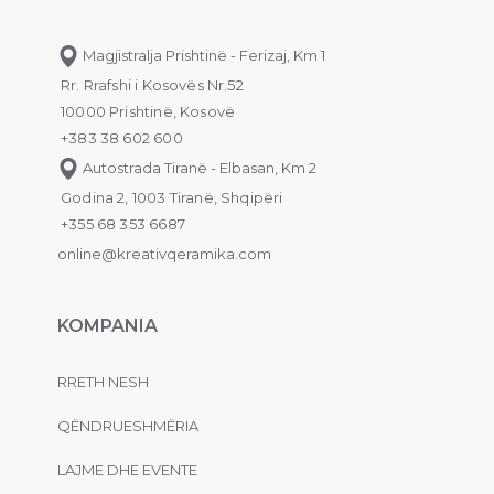
Magjistralja Prishtinë - Ferizaj, Km 1
Rr. Rrafshi i Kosovës Nr.52
10000 Prishtinë, Kosovë
+383 38 602 600
Autostrada Tiranë - Elbasan, Km 2
Godina 2, 1003 Tiranë, Shqipëri
+355 68 353 6687
online@kreativqeramika.com
KOMPANIA
RRETH NESH
QËNDRUESHMËRIA
LAJME DHE EVENTE