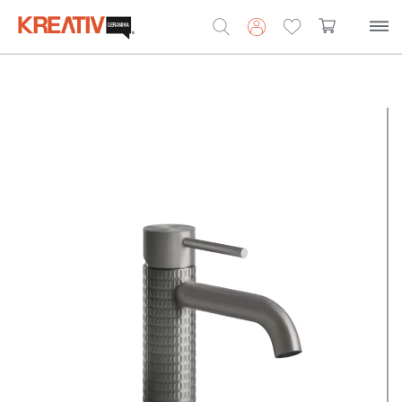
Search
for: