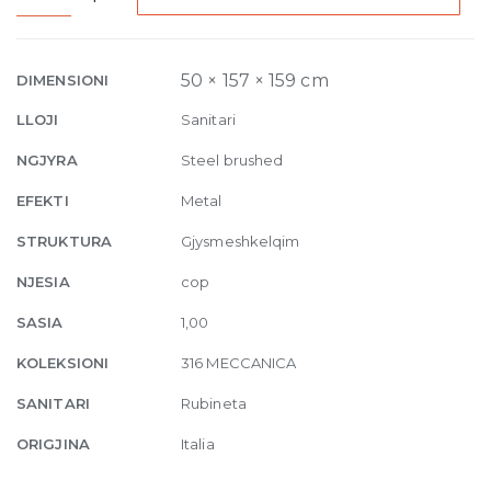
Basin
Mixer
Meccanica,
50 × 157 × 159 cm
DIMENSIONI
without
LLOJI
Sanitari
waste
239
NGJYRA
Steel brushed
Steel
EFEKTI
Metal
brushed
quantity
STRUKTURA
Gjysmeshkelqim
NJESIA
cop
SASIA
1,00
KOLEKSIONI
316 MECCANICA
SANITARI
Rubineta
ORIGJINA
Italia