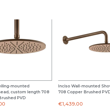
eiling-mounted
Inciso Wall-mounted Sh
ead, custom length 708
708 Copper Brushed PV
Brushed PVD
.00
€
1,439.00