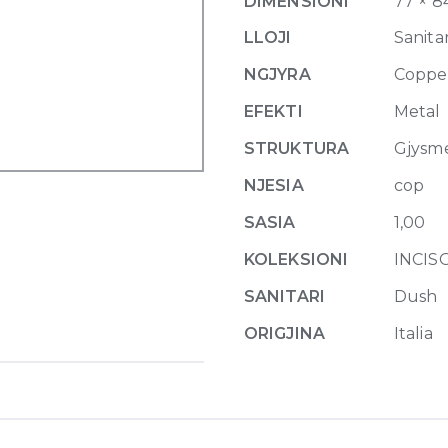
DIMENSIONI
77 × 8
Brushed
PVD
LLOJI
Sanitar
quantity
NGJYRA
Coppe
EFEKTI
Metal
STRUKTURA
Gjysm
NJESIA
cop
SASIA
1,00
KOLEKSIONI
INCI
SANITARI
Dush
ORIGJINA
Italia