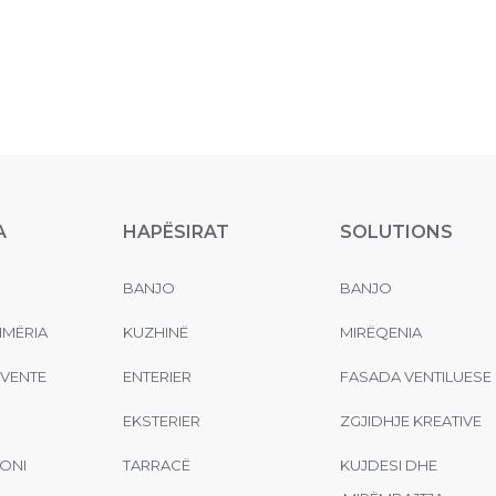
A
HAPËSIRAT
SOLUTIONS
BANJO
BANJO
MËRIA
KUZHINË
MIRËQENIA
EVENTE
ENTERIER
FASADA VENTILUESE
EKSTERIER
ZGJIDHJE KREATIVE
ONI
TARRACË
KUJDESI DHE