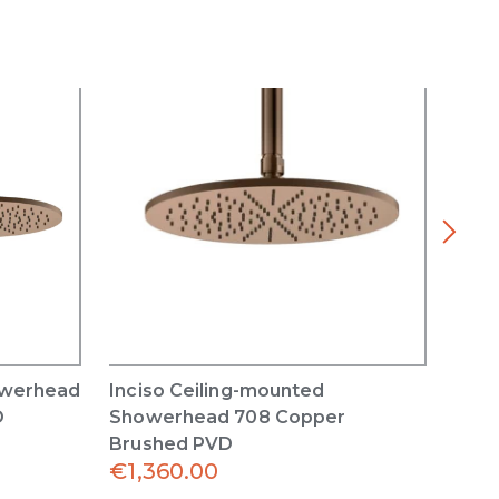
owerhead
Inciso Ceiling-mounted
Inci
D
Showerhead 708 Copper
708 
Brushed PVD
€
1,360.00
€
1,