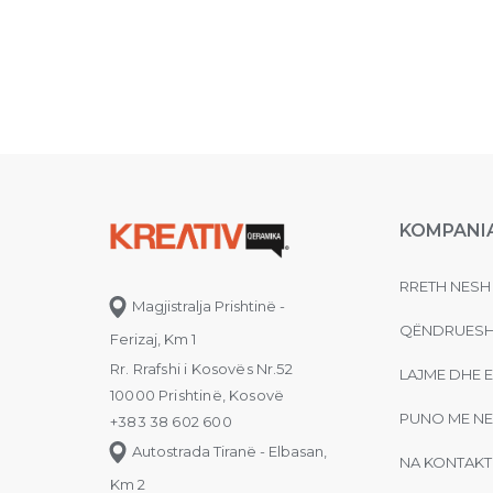
KOMPANI
RRETH NESH
Magjistralja Prishtinë -
QËNDRUESH
Ferizaj, Km 1
Rr. Rrafshi i Kosovës Nr.52
LAJME DHE 
10000 Prishtinë, Kosovë
PUNO ME NE
+383 38 602 600
Autostrada Tiranë - Elbasan,
NA KONTAKT
Km 2