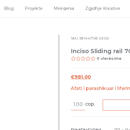
Blog
Projekte
Mirëqenia
Zgjidhje Kreative
SKU:
58144/708
GESSI
Inciso Sliding rai
0 vlerësime
€
981.00
Afati i parashikuar i lifer
Inciso
cop
Sliding
rail
708
Copper