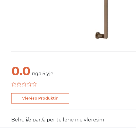
0.0
nga
5
yje
Vlerëso Produktin
Bëhu i/e pari/a për të lënë një vlerësim