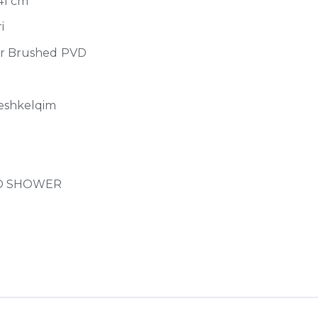
41 cm
i
r Brushed PVD
eshkelqim
SO SHOWER