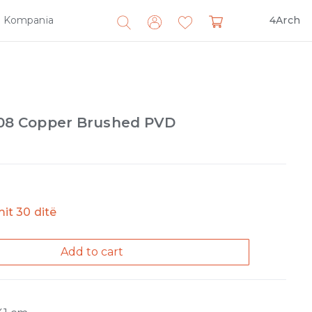
Kompania
4Arch
Search
for:
l 708 Copper Brushed PVD
imit 30 ditë
Add to cart