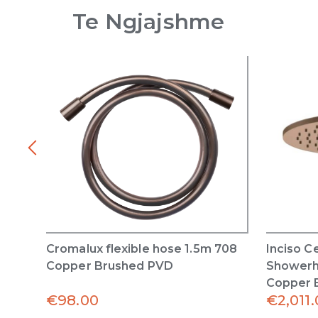
Te Ngjajshme
Cromalux flexible hose 1.5m 708
Inciso C
Copper Brushed PVD
Showerh
Copper 
€
98.00
€
2,011