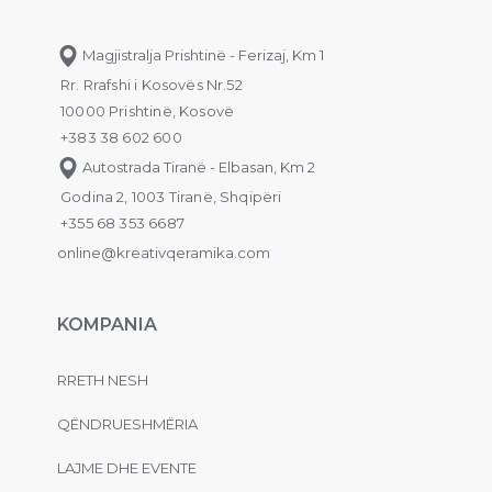
Magjistralja Prishtinë - Ferizaj, Km 1
Rr. Rrafshi i Kosovës Nr.52
10000 Prishtinë, Kosovë
+383 38 602 600
Autostrada Tiranë - Elbasan, Km 2
Godina 2, 1003 Tiranë, Shqipëri
+355 68 353 6687
online@kreativqeramika.com
KOMPANIA
RRETH NESH
QËNDRUESHMËRIA
LAJME DHE EVENTE