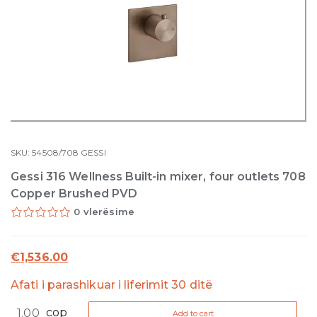
SKU:
54508/708
GESSI
Gessi 316 Wellness Built-in mixer, four outlets 708
Copper Brushed PVD
0 vlerësime
€
1,536.00
Afati i parashikuar i liferimit 30 ditë
Gessi
cop
Add to cart
316