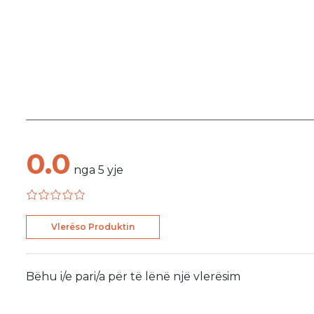
0.0
nga
5
yje
Vlerëso Produktin
Bëhu i/e pari/a për të lënë një vlerësim