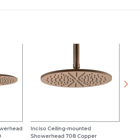
owerhead
Inciso Ceiling-mounted
Inci
D
Showerhead 708 Copper
708 