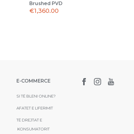
Brushed PVD
€
1,360.00
€
1,
E-COMMERCE
SI TË BLENI ONLINE?
AFATET E LIFERIMIT
TË DREJTAT E
KONSUMATORIT