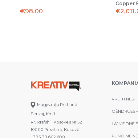
Copper 
€
98.00
€
2,011
KOMPANI
RRETH NESH
Magjistralja Prishtinë -
QËNDRUESH
Ferizaj, Km 1
Rr. Rrafshi i Kosovës Nr.52
LAJME DHE 
10000 Prishtinë, Kosovë
PUNO ME NE
+383 38 602 600