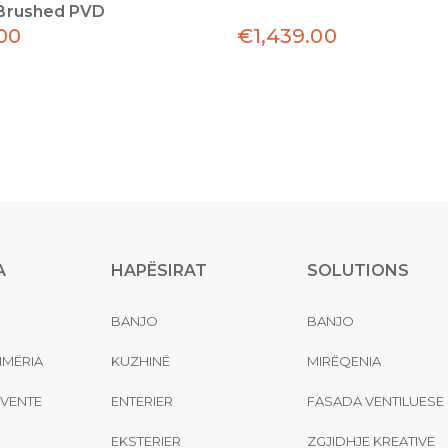
Brushed PVD
.00
€
1,439.00
A
HAPËSIRAT
SOLUTIONS
BANJO
BANJO
MËRIA
KUZHINË
MIRËQENIA
EVENTE
ENTERIER
FASADA VENTILUESE
EKSTERIER
ZGJIDHJE KREATIVE