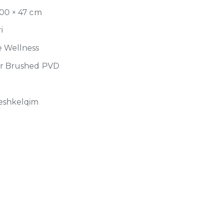
100 × 47 cm
i
e Wellness
r Brushed PVD
eshkelqim