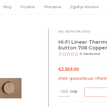
Blog
Projekte
Mirëqenia
Zgjidhje Kreative
SKU:
63014/708
GESSI
Hi-Fi Linear Thermo
button 708 Copper
0 vlerësime
€
2,369.00
Afati i parashikuar i lifer
Hi-
cop
Fi
Linear
Thermostatic