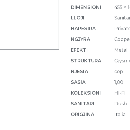
mixer,
DIMENSIONI
455 × 
three
functions,
LLOJI
Sanitar
on/off
HAPESIRA
Privat
button
708
NGJYRA
Coppe
Copper
EFEKTI
Metal
Brush
quantity
STRUKTURA
Gjysm
NJESIA
cop
SASIA
1,00
KOLEKSIONI
HI-FI
SANITARI
Dush
ORIGJINA
Italia