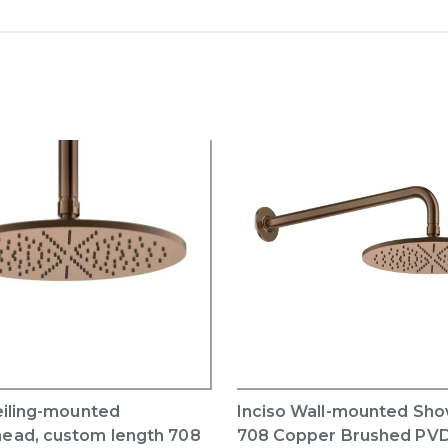
eiling-mounted
Inciso Wall-mounted Sh
ead, custom length 708
708 Copper Brushed PV