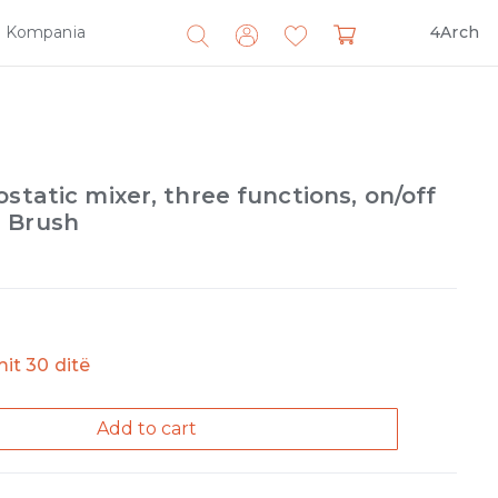
Kompania
4Arch
Search
for:
static mixer, three functions, on/off
 Brush
imit 30 ditë
Add to cart