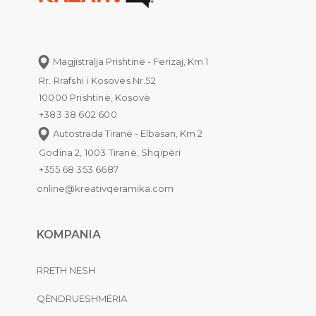
Magjistralja Prishtinë - Ferizaj, Km 1
Rr. Rrafshi i Kosovës Nr.52
10000 Prishtinë, Kosovë
+383 38 602 600
Autostrada Tiranë - Elbasan, Km 2
Godina 2, 1003 Tiranë, Shqipëri
+355 68 353 6687
online@kreativqeramika.com
KOMPANIA
RRETH NESH
QËNDRUESHMËRIA