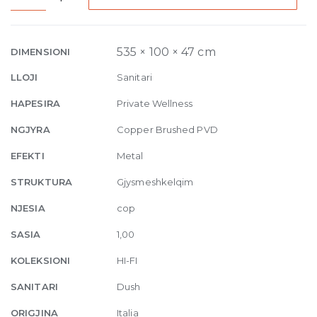
Linear
Thermostatic
mixer,
535 × 100 × 47 cm
DIMENSIONI
four
LLOJI
Sanitari
functions,
on/off
HAPESIRA
Private Wellness
button
NGJYRA
Copper Brushed PVD
708
Copper
EFEKTI
Metal
Brushe
STRUKTURA
Gjysmeshkelqim
quantity
NJESIA
cop
SASIA
1,00
KOLEKSIONI
HI-FI
SANITARI
Dush
ORIGJINA
Italia