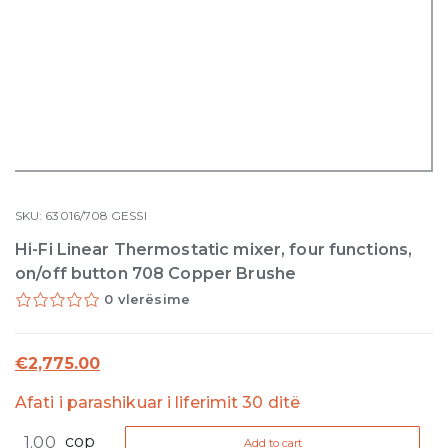
SKU:
63016/708
GESSI
Hi-Fi Linear Thermostatic mixer, four functions,
on/off button 708 Copper Brushe
0 vlerësime
€
2,775.00
Afati i parashikuar i liferimit 30 ditë
Hi-
cop
Add to cart
Fi