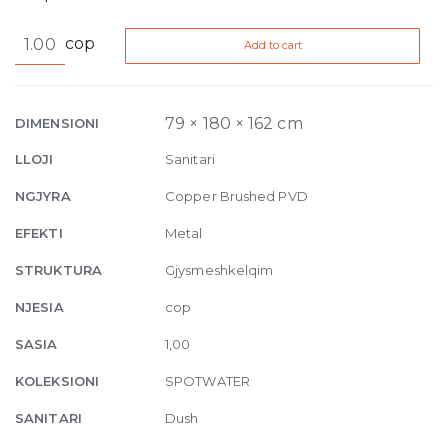
Gessi
cop
Add to cart
Spotwater
Flessa
Wall-
mounted
79 × 180 × 162 cm
DIMENSIONI
Showerhead
LLOJI
Sanitari
708
Copper
NGJYRA
Copper Brushed PVD
Brushed
EFEKTI
Metal
PVD
quantity
STRUKTURA
Gjysmeshkelqim
NJESIA
cop
SASIA
1,00
KOLEKSIONI
SPOTWATER
SANITARI
Dush