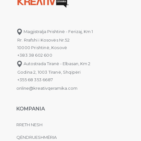
Magjistralja Prishtinë - Ferizaj, Km 1
Rr. Rrafshi i Kosovës Nr.52
10000 Prishtinë, Kosovë
+383 38 602 600
Autostrada Tiranë - Elbasan, Km 2
Godina 2, 1003 Tiranë, Shqipëri
+355 68 353 6687
online@kreativqeramika.com
KOMPANIA
RRETH NESH
QËNDRUESHMËRIA