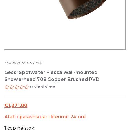
SKU:
57203/708
GESSI
Gessi Spotwater Flessa Wall-mounted
Showerhead 708 Copper Brushed PVD
0 vlerësime
€
1,271.00
Afati i parashikuar i liferimit 24 orë
1
cop
në stok.